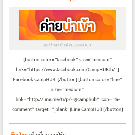
อย่าลืมแอดไลน์ @CAMPHUB
[button color=”facebook” size=”medium”
link=”https://www.facebook.com/CampHUBth/”]
Facebook CampHUB [/button] [button color=”line”
size=”medium”
link=”http://line.me/ti/p/~@camphub” icon=”fa-
comment” target=”_blank”]Line CampHUB [/button]