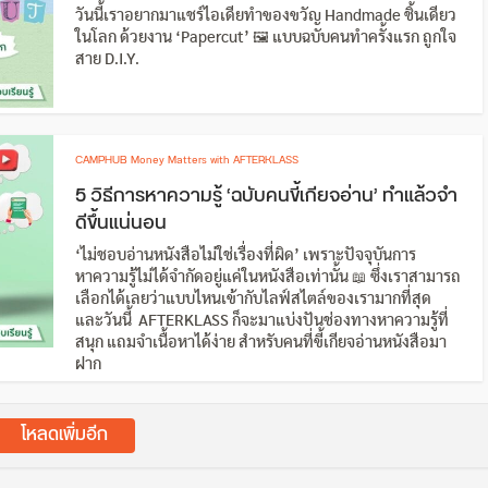
วันนี้เราอยากมาแชร์ไอเดียทำของขวัญ Handmade ชิ้นเดียว
ในโลก ด้วยงาน ‘Papercut’ 🖼 แบบฉบับคนทำครั้งแรก ถูกใจ
สาย D.I.Y.
CAMPHUB Money Matters with AFTERKLASS
5 วิธีการหาความรู้ ‘ฉบับคนขี้เกียจอ่าน’ ทำแล้วจำ
ดีขึ้นแน่นอน
‘ไม่ชอบอ่านหนังสือไม่ใช่เรื่องที่ผิด’ เพราะปัจจุบันการ
หาความรู้ไม่ได้จำกัดอยู่แค่ในหนังสือเท่านั้น 📖 ซึ่งเราสามารถ
เลือกได้เลยว่าแบบไหนเข้ากับไลฟ์สไตล์ของเรามากที่สุด
และวันนี้ AFTERKLASS ก็จะมาแบ่งปันช่องทางหาความรู้ที่
สนุก แถมจำเนื้อหาได้ง่าย สำหรับคนที่ขี้เกียจอ่านหนังสือมา
ฝาก
โหลดเพิ่มอีก