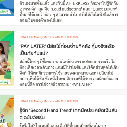
ตัวเองมากขึ้นแล้ว และวันนี้ AFTERKLASS ก็จะพาไปรู้จักกับ
2 เทรนด์ล่าสุด คือ ‘Loud Budgeting’ และ ‘Quiet Luxury’
ที่บอกได้เลยว่าน้อง ๆ สามารถนำไปปรับใช้กับไลฟ์สไตล์การ
ออมเงินของตัวเองได้เลย
CAMPHUB Money Matters with AFTERKLASS
‘PAY LATER’ นิสัยใช้ก่อนจ่ายทีหลัง คุ้มจริงหรือ
เป็นภัยกันแน่?
สมัยนี้ใคร ๆ ก็ซื้อของออนไลน์กัน เพราะสะดวก รวดเร็ว ไม่
ต้องเสียเวลาเดินทาง แถมมีโปรโมชันและโค้ดส่วนลดให้เก็บ
จึงทำให้พฤติกรรมการใช้จ่ายของคนหลาย Gen เปลี่ยนไป
อย่างเห็นได้ชัด ซึ่งหนึ่งในพฤติกรรมที่ได้รับความนิยมกันมาก
ตอนนี้คือ การใช้จ่ายด้วยระบบ ‘PAY LATER’
CAMPHUB Money Matters with AFTERKLASS
รู้จัก ‘Second Hand Trend’ เทคนิคประหยัดเงินสับ
ๆ ฉบับวัยรุ่น
รู้หรือไม่? ไอเทมมือสอง คือวิธีที่ยอดเยี่ยมที่สุดในการ