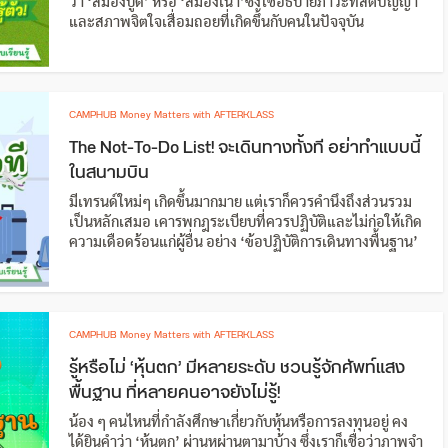
ว่า ‘สมองบูด’ หรือ ‘สมองเน่า’ซึ่งใช้อธิบายภาวะที่สติปัญญา
และสภาพจิตใจเสื่อมถอยที่เกิดขึ้นกับคนในปัจจุบัน
CAMPHUB Money Matters with AFTERKLASS
The Not-To-Do List! จะเดินทางทั้งที อย่าทำแบบนี้
ในสนามบิน
มีเทรนด์ใหม่ๆ เกิดขึ้นมากมาย แต่เราก็ควรคำนึงถึงส่วนรวม
เป็นหลักเสมอ เคารพกฎระเบียบที่ควรปฏิบัติและไม่ก่อให้เกิด
ความเดือดร้อนแก่ผู้อื่น อย่าง ‘ข้อปฏิบัติการเดินทางพื้นฐาน’
CAMPHUB Money Matters with AFTERKLASS
รู้หรือไม่ ‘หุ้นตก’ มีหลายระดับ ชวนรู้จักศัพท์แสง
พื้นฐาน ที่หลายคนอาจยังไม่รู้!
น้อง ๆ คนไหนที่กำลังศึกษาเกี่ยวกับหุ้นหรือการลงทุนอยู่ คง
ได้ยินคำว่า ‘หุ้นตก’ ผ่านหูผ่านตามาบ้าง ซึ่งเราก็เชื่อว่าภาพจำ