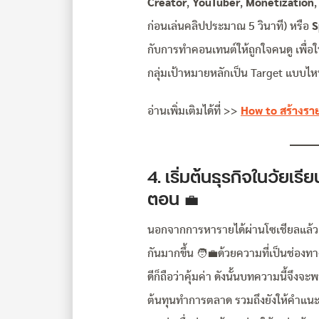
Creator
,
YouTuber
,
Monetization
,
ก่อนเล่นคลิปประมาณ 5 วินาที)
หรือ
S
กับการทำคอนเทนต์ให้ถูกใจคนดู เพื่อใ
กลุ่มเป้าหมายหลักเป็น Target แบบไหน 
อ่านเพิ่มเติมได้ที่ >>
How to สร้างรา
4. เริ่มต้นธุรกิจในวัยเร
ตอน
💼
นอกจากการหารายได้ผ่านโซเชียลแล้ว
กันมากขึ้น 🧑‍💼ด้วยความที่เป็นช่องท
ดีก็ถือว่าคุ้มค่า ดังนั้นบทความนี้จึงจะ
ต้นทุนทำการตลาด รวมถึงยังให้คำแนะนำ