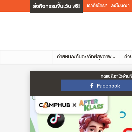
ส่งกิจกรรมขึ้นเว็บ ฟรี!
เราคือใคร?
ลงโฆษณา
ค่ายหมอ/ทันตะ/วิทย์สุขภาพ
ค่า
กดแชร์เอาไว้อ่านที
Facebook