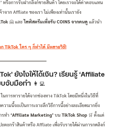
g
’
หรือการรับฝากลิงก์ขายสินค้า โดยเราจะได้ค่าตอบแทน
้าจาก Affliate ของเรา ไม่เพียงเท่านั้นเรายัง
kTok
🤗
และ
ไลฟ์สตรีมเพื่อรับ COINS จากคนดู
แล้วนำ
ก TikTok ใคร ๆ ก็ทำได้ มีหลายวิธี!
k’ ยังไงให้ได้เงิน? เรียนรู้ ‘Affiliate
แบบจับมือทำ
👩‍💻
 ในการหารายได้จากช่องทาง TikTok โดยมีหนึ่งในวิธีที่
ทความนี้จะเป็นการเจาะลึกวิธีการนี้อย่างละเอียดมากยิ่ง
นการทำ
‘Affiliate Marketing’
บน
TikTok Shop
🛒 ตั้งแต่
ะตะกร้าสินค้าหรือ Affliate เพื่อรับรายได้ผ่านการกดลิงก์