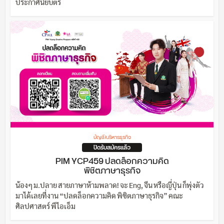
ประกาศนียบัตร
บัญชี/บริหารธุรกิจ
ปิดรับสมัครแล้ว
PIM YCP459 ปลดล็อกความคิด
พิชิตภาษาธุรกิจ
น้องๆ ม.ปลาย สายภาษาห้ามพลาด! จะ Eng, จีน หรือญี่ปุ่น ก็พุ่งตัว
มาได้เลยที่งาน “ปลดล็อกความคิด พิชิตภาษาธุรกิจ” คณะ
ศิลปศาสตร์ พีไอเอ็ม