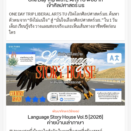
เข้าศิลปศาสตร์ มธ
ONE DAY TRIP LIBERAL ARTS TU เปิดโลกศิลปศาสตร์ มธ. ค้นหา
ตัวตน จาก “ยังไม่แน่ใจ” สู่ “มั่นใจเลือกศิลปศาสตร์ มธ.” ใน 1 วัน
เต็ม! เรียนรู้จริง วางแผนสอบจริง และเห็นเส้นทางอาชีพชัดก่อน
ใคร
พัฒนาทักษะ/เวิร์กชอป
Language Story House Vol.5 [2026]
ค่ายบ้านเล่าภาษา