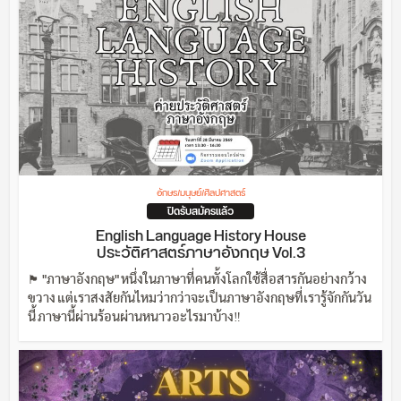
อักษร/มนุษย์/ศิลปศาสตร์
ปิดรับสมัครแล้ว
English Language History House
ประวัติศาสตร์ภาษาอังกฤษ Vol.3
🏴󠁧󠁢󠁥󠁮󠁧󠁿 "ภาษาอังกฤษ" หนึ่งในภาษาที่คนทั้งโลกใช้สื่อสารกันอย่างกว้าง
ขวาง แต่เราสงสัยกันไหมว่ากว่าจะเป็นภาษาอังกฤษที่เรารู้จักกันวัน
นี้ ภาษานี้ผ่านร้อนผ่านหนาวอะไรมาบ้าง‼️