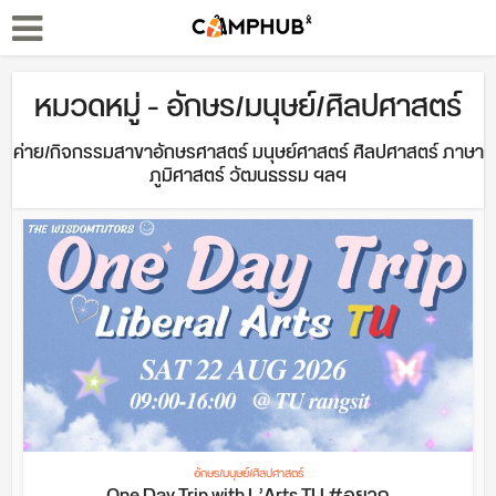
หมวดหมู่ - อักษร/มนุษย์/ศิลปศาสตร์
ค่าย/กิจกรรมสาขาอักษรศาสตร์ มนุษย์ศาสตร์ ศิลปศาสตร์ ภาษา
ภูมิศาสตร์ วัฒนธรรม ฯลฯ
อักษร/มนุษย์/ศิลปศาสตร์
One Day Trip with L’Arts TU #อยาก