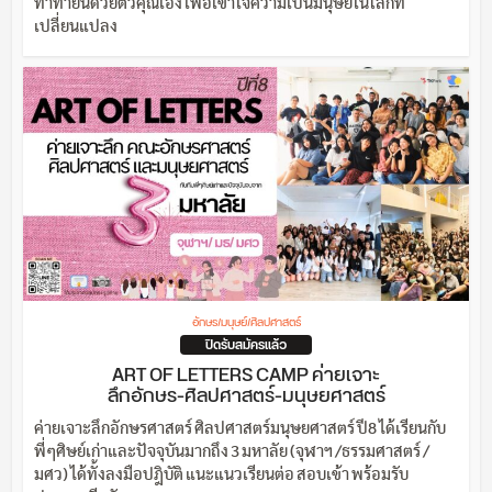
ท้าทายนี้ด้วยตัวคุณเอง เพื่อเข้าใจความเป็นมนุษย์ในโลกที่
เปลี่ยนแปลง
อักษร/มนุษย์/ศิลปศาสตร์
ปิดรับสมัครแล้ว
ART OF LETTERS CAMP ค่ายเจาะ
ลึกอักษร-ศิลปศาสตร์-มนุษยศาสตร์
ค่ายเจาะลึกอักษรศาสตร์ ศิลปศาสตร์มนุษยศาสตร์ ปี8 ได้เรียนกับ
พี่ๆศิษย์เก่าและปัจจุบันมากถึง 3 มหาลัย (จุฬาฯ /ธรรมศาสตร์ /
มศว) ได้ทั้งลงมือปฎิบัติ แนะแนวเรียนต่อ สอบเข้า พร้อมรับ