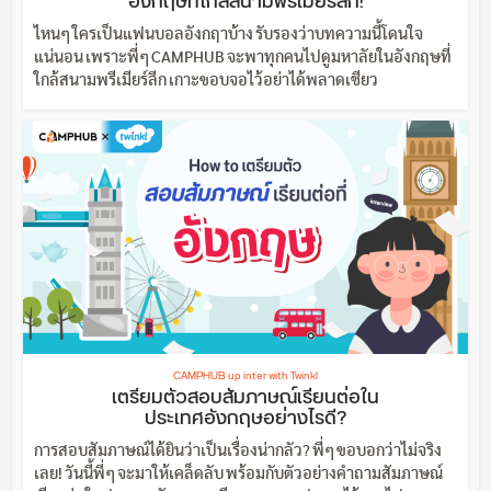
อังกฤษที่ใกล้สนามพรีเมียร์ลีก!
ไหนๆ ใครเป็นแฟนบอลอังกฤาบ้าง รับรองว่าบทความนี้โดนใจ
แน่นอน เพราะพี่ๆ CAMPHUB จะพาทุกคนไปดูมหาลัยในอังกฤษที่
ใกล้สนามพรีเมียร์ลีก เกาะขอบจอไว้อย่าได้พลาดเชียว
CAMPHUB up inter with Twinkl
เตรียมตัวสอบสัมภาษณ์เรียนต่อใน
ประเทศอังกฤษอย่างไรดี?
การสอบสัมภาษณ์ได้ยินว่าเป็นเรื่องน่ากลัว? พี่ๆ ขอบอกว่าไม่จริง
เลย! วันนี้พี่ๆ จะมาให้เคล็ดลับ พร้อมกับตัวอย่างคำถามสัมภาษณ์