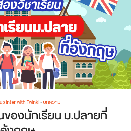
inter with Twinkl
บทความ
•
นของนักเรียน ม.ปลายที่
อังกฤษ