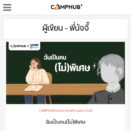
ผู้เขียน - พี่นัจจี้
CAMPHUB check me with Learn O Life
ฉันเป็นคน(ไม่)พิเศษ