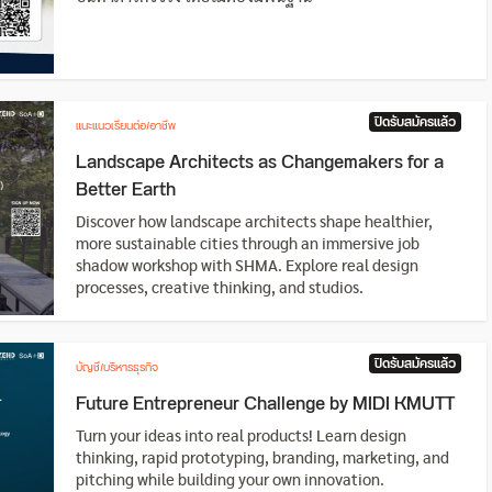
ปิดรับสมัครแล้ว
แนะแนวเรียนต่อ/อาชีพ
Landscape Architects as Changemakers for a
Better Earth
Discover how landscape architects shape healthier,
more sustainable cities through an immersive job
shadow workshop with SHMA. Explore real design
processes, creative thinking, and studios.
ปิดรับสมัครแล้ว
บัญชี/บริหารธุรกิจ
Future Entrepreneur Challenge by MIDI KMUTT
Turn your ideas into real products! Learn design
thinking, rapid prototyping, branding, marketing, and
pitching while building your own innovation.