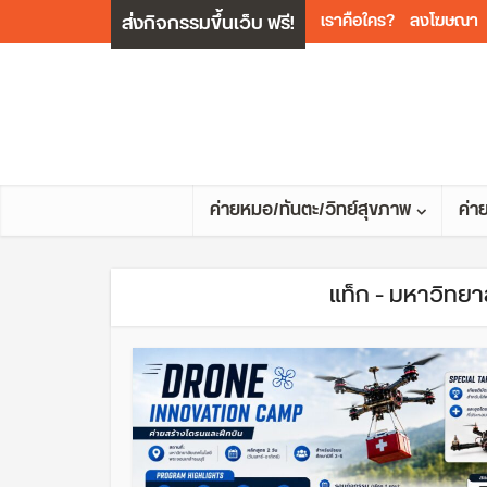
ส่งกิจกรรมขึ้นเว็บ ฟรี!
เราคือใคร?
ลงโฆษณา
ค่ายหมอ/ทันตะ/วิทย์สุขภาพ
ค่า
แท็ก - มหาวิทยา