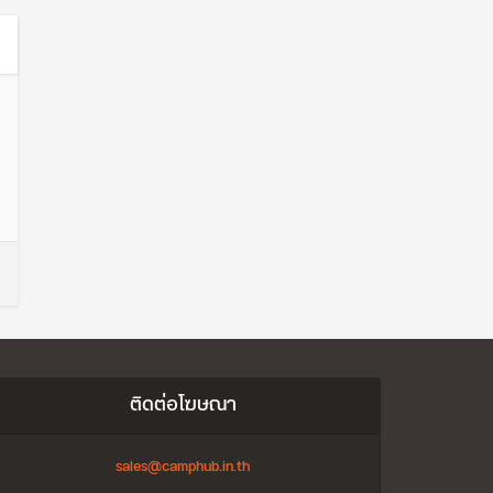
ติดต่อโฆษณา
sales@camphub.in.th