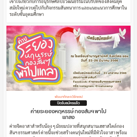
เข้าใจเกี่ยวกับการอนุรักษ์ศิลปะวัฒนธรรมในบริบทของสังคมยุค
สมัยใหม่ ควบคู่ไปกับกิจกรรมสันทนาการ และแนะแนวการศึกษาใน
ระดับชั้นอุดมศึกษา
พัฒนาทักษะ/เวิร์กชอป
ปิดรับสมัครแล้ว
ค่ายระยองหฤหรรษ์ กองสันฯ พาไป
แกลง
ค่ายจิตอาสาสำหรับน้อง ๆ มัธยมปลายที่สนุกสนานเฮฮาสไตล์กอง
สันฯ ธรรมศาสตร์ ค่ายนี้จะช่วยสร้างคนรุ่นใหม่ที่มีหัวใจอาสา พร้อม