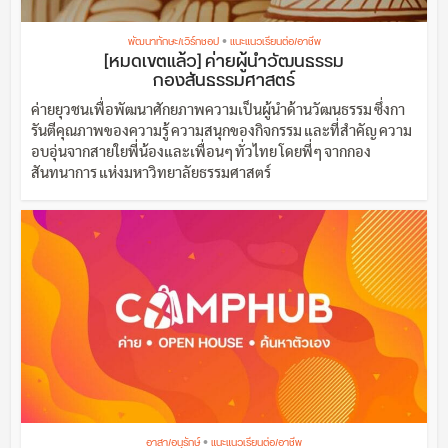
•
พัฒนาทักษะ/เวิร์กชอป
แนะแนวเรียนต่อ/อาชีพ
[หมดเขตแล้ว] ค่ายผู้นำวัฒนธรรม
กองสันธรรมศาสตร์
ค่ายยุวชนเพื่อพัฒนาศักยภาพความเป็นผู้นำด้านวัฒนธรรม ซึ่งกา
รันตีคุณภาพของความรู้ ความสนุกของกิจกรรม และที่สำคัญ ความ
อบอุ่นจากสายใยพี่น้องและเพื่อนๆ ทั่วไทย โดยพี่ๆ จากกอง
สันทนาการ แห่งมหาวิทยาลัยธรรมศาสตร์
•
อาสา/อนุรักษ์
แนะแนวเรียนต่อ/อาชีพ