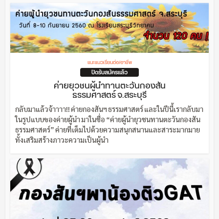
แนะแนวเรียนต่อ/อาชีพ
ปิดรับสมัครแล้ว
ค่ายยุวชนผู้นำทานตะวันกองสัน
ธรรมศาสตร์ จ.สระบุรี
กลับมาแล้วจ้าาาา!! ค่ายกองสันฯ ธรรมศาสตร์ และในปีนี้เรากลับมา
ในรูปแบบของค่ายผู้นำ มาในชื่อ “ค่ายผู้นำยุวชนทานตะวันกองสัน
ธรรมศาสตร์” ค่ายที่เต็มไปด้วยความสนุกสนานและสาระมากมาย
ทั้งเสริมสร้างภาวะความเป็นผู้นำ