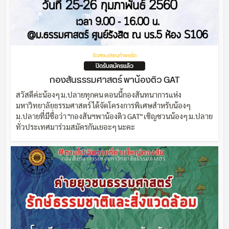
ติวสอบ/สอนทำพอร์ต
ปิดรับสมัครแล้ว
กองสันธรรมศาสตร์ พาน้องติว GAT
สวัสดีค่ะน้องๆ ม.ปลายทุกคน ตอนนี้กองสันทนาการแห่ง
มหาวิทยาลัยธรรมศาสตร์ ได้จัดโครงการพิเศษสำหรับน้องๆ
ม.ปลายที่มีชื่อว่า "กองสันฯพาน้องติว GAT" เชิญชวนน้องๆ ม.ปลาย
ทั่วประเทศมาร่วมสมัครกันเยอะๆ นะคะ