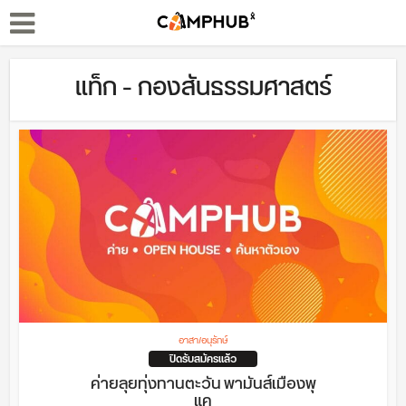
แท็ก - กองสันธรรมศาสตร์
อาสา/อนุรักษ์
ปิดรับสมัครแล้ว
ค่ายลุยทุ่งทานตะวัน พามันส์เมืองพุ
แค