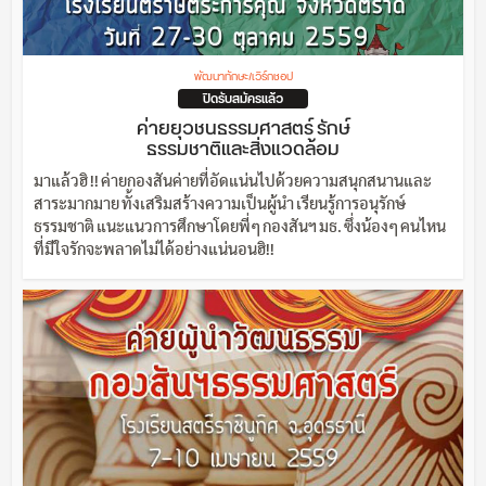
พัฒนาทักษะ/เวิร์กชอป
ปิดรับสมัครแล้ว
ค่ายยุวชนธรรมศาสตร์ รักษ์
ธรรมชาติและสิ่งแวดล้อม
มาแล้วฮิ !! ค่ายกองสันค่ายที่อัดแน่นไปด้วยความสนุกสนานและ
สาระมากมาย ทั้งเสริมสร้างความเป็นผู้นำ เรียนรู้การอนุรักษ์
ธรรมชาติ แนะแนวการศึกษาโดยพี่ๆ กองสันฯ มธ. ซึ่งน้องๆ คนไหน
ที่มีใจรักจะพลาดไม่ได้อย่างแน่นอนฮิ!!