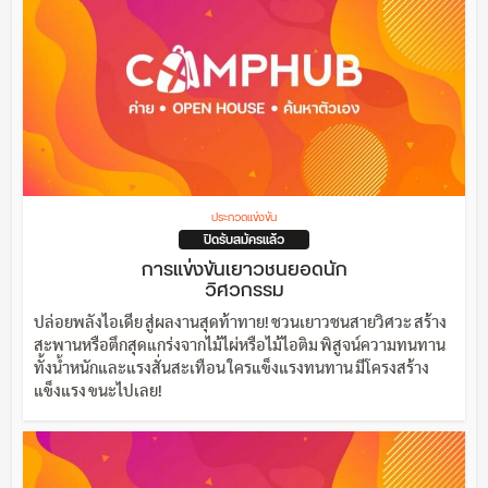
ประกวดแข่งขัน
ปิดรับสมัครแล้ว
การแข่งขันเยาวชนยอดนัก
วิศวกรรม
ปล่อยพลังไอเดีย สู่ผลงานสุดท้าทาย! ชวนเยาวชนสายวิศวะ สร้าง
สะพานหรือตึกสุดแกร่งจากไม้ไผ่หรือไม้ไอติม พิสูจน์ความทนทาน
ทั้งน้ำหนักและแรงสั่นสะเทือน ใครแข็งแรงทนทาน มีโครงสร้าง
แข็งแรง ขนะไปเลย!