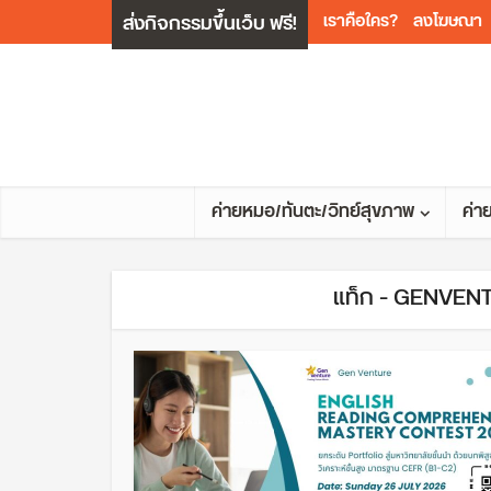
ส่งกิจกรรมขึ้นเว็บ ฟรี!
เราคือใคร?
ลงโฆษณา
ค่ายหมอ/ทันตะ/วิทย์สุขภาพ
ค่า
แท็ก - GENVENT