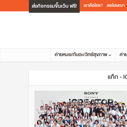
ส่งกิจกรรมขึ้นเว็บ ฟรี!
เราคือใคร?
ลงโฆษณา
ค่ายหมอ/ทันตะ/วิทย์สุขภาพ
ค่า
แท็ก -