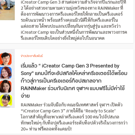
iCreator Camp Gen 3 สานต่อความสำเร็จจากปีแรกและปีที่
2 ได้อย่างสวยงามตามความมุ่งหวังของทาง RAiNMaker ที่
ต้องการพัฒนาวงการครีเอเตอร์ไทยให้กลายเป็นครีเอเตอร์
ระดับแนวหน้า พร้อมสร้างคอมมิวนิตีให้กับครีเอเตอร์ใน
แต่ละสาย ได้พบปะแลกเปลี่ยนกันจากรุ่นสู่รุ่น และหวังว่า
iCreator Camp จะเป็นส่วนหนึ่งในการพัฒนาและพาวงการค
รีเอเตอร์ไทยเติบโตอย่างยิ่งใหญ่ต่อไปในอนาคต
ข่าวประชาสัมพันธ์
เริ่มแล้ว “ iCreator Camp Gen 3 Presented by
Sony” แคมป์ที่จะอัปสกิลให้เหล่าครีเอเตอร์ได้พร้อม
ก้าวสู่การเป็นครีเอเตอร์ท็อปสเกลจาก
RAiNMaker ร่วมกับนิเทศ จุฬาฯ แบบฟรีไม่มีค่าใช้
จ่าย
RAiNMaker ร่วมจับมือกับ คณะนิเทศศาสตร์ จุฬาฯ เปิดตัว
“iCreator Camp Gen 3” ภายใต้ธีม ‘Ready to Scale’
โอกาสสำคัญที่จะพาเหล่าครีเอเตอร์ 100 คน ไปอัปสเกล
ทักษะใหม่ๆ กับท็อปครีเอเตอร์ระดับท็อปตัวจริงในวงการกว่า
20+ ท่าน ฟรีตลอดทั้งแคมป์!