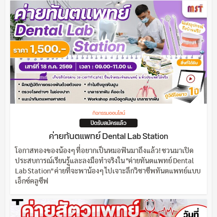
กิจกรรมออนไลน์
ปิดรับสมัครแล้ว
ค่ายทันตแพทย์ Dental Lab Station
โอกาสทองของน้องๆ ที่อยากเป็นหมอฟันมาถึงแล้ว! ชวนมาเปิด
ประสบการณ์เรียนรู้และลงมือทำจริงใน "ค่ายทันตแพทย์ Dental
Lab Station" ค่ายที่จะพาน้องๆ ไปเจาะลึกวิชาชีพทันตแพทย์แบบ
เอ็กซ์คลูซีฟ