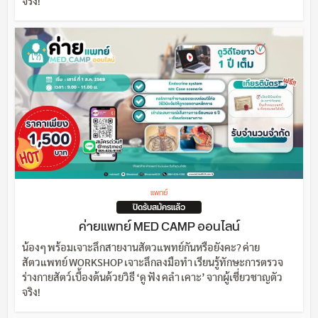
จริง!
แพทย์
ปิดรับสมัครแล้ว
ค่ายแพทย์ MED CAMP ออนไลน์
น้องๆ พร้อมเจาะลึกสายงานสัตวแพทย์กันหรือยังคะ? ค่าย
สัตวแพทย์ WORKSHOP เจาะลึกลงมือทำ เรียนรู้ทักษะการตรวจ
ร่างกายสัตว์เบื้องต้นด้วยวิธี ‘ดู ฟัง คลำ เคาะ’ จากผู้เชี่ยวชาญตัว
จริง!