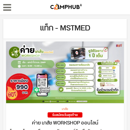
แท็ก - MSTMED
เภสัช
รับสมัครวันสุดท้าย
ค่าย เภสัช WORKSHOP ออนไลน์