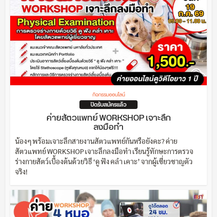
กิจกรรมออนไลน์
ปิดรับสมัครแล้ว
ค่ายสัตวแพทย์ WORKSHOP เจาะลึก
ลงมือทำ
น้องๆ พร้อมเจาะลึกสายงานสัตวแพทย์กันหรือยังคะ? ค่าย
สัตวแพทย์ WORKSHOP เจาะลึกลงมือทำ เรียนรู้ทักษะการตรวจ
ร่างกายสัตว์เบื้องต้นด้วยวิธี ‘ดู ฟัง คลำ เคาะ’ จากผู้เชี่ยวชาญตัว
จริง!