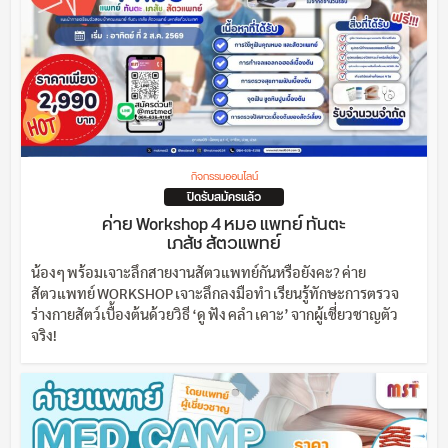
กิจกรรมออนไลน์
ปิดรับสมัครแล้ว
ค่าย Workshop 4 หมอ แพทย์ ทันตะ
เภสัช สัตวแพทย์
น้องๆ พร้อมเจาะลึกสายงานสัตวแพทย์กันหรือยังคะ? ค่าย
สัตวแพทย์ WORKSHOP เจาะลึกลงมือทำ เรียนรู้ทักษะการตรวจ
ร่างกายสัตว์เบื้องต้นด้วยวิธี ‘ดู ฟัง คลำ เคาะ’ จากผู้เชี่ยวชาญตัว
จริง!