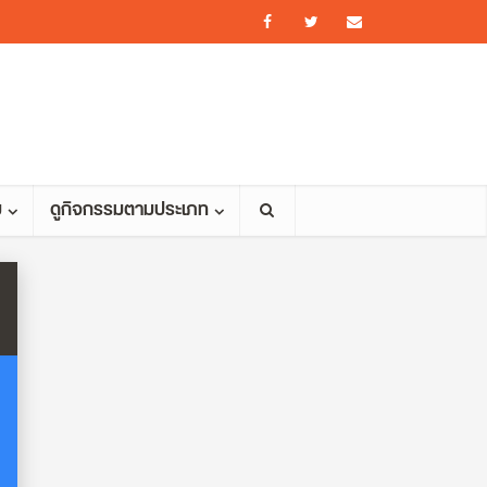
ม
ดูกิจกรรมตามประเภท