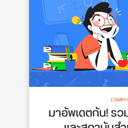
CAMPHUB
มาอัพเดตกัน! รวม
และสถาบันสำ