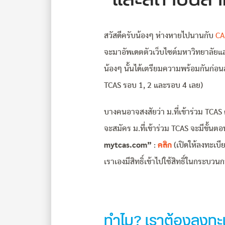
สวัสดีครับน้องๆ ห่างหายไปนานกับ
CA
จะมาอัพเดตตัวเว็บไซต์มหาวิทยาลัยและ
น้องๆ นั้นได้เตรียมความพร้อมกันก่อนส
TCAS รอบ 1, 2 และรอบ 4 เลย)
บางคนอาจสงสัยว่า ม.ที่เข้าร่วม TCAS ต
จะสมัคร ม.ที่เข้าร่วม TCAS จะมีขั้น
mytcas.com”
:
คลิก
(เปิดให้ลงทะเบีย
เราเองมีสิทธิ์เข้าไปใช้สิทธิ์ในกระบว
ทำไม? เราต้องลงทะ