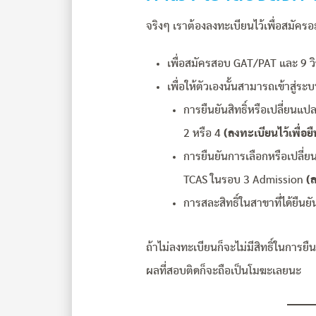
จริงๆ เราต้องลงทะเบียนไว้เพื่อสมัคร
เพื่อสมัครสอบ GAT/PAT และ 9 ว
เพื่อให้ตัวเองนั้นสามารถเข้าสู่ร
การยืนยันสิทธิ์หรือเปลี่ยนแปล
2 หรือ 4
(ลงทะเบียนไว้เพื่อยื
การยืนยันการเลือกหรือเปลี
TCAS ในรอบ 3 Admission
(ล
การสละสิทธิ์ในสาขาที่ได้ยืนยัน
ถ้าไม่ลงทะเบียนก็จะไม่มีสิทธิ์ในการยืนยั
ผลที่สอบติดก็จะถือเป็นโมฆะเลยนะ