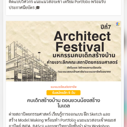
คิดแบบวิศวกร แนะแนวสอบเข้า เตรียม Portfolio พร้อมรับ
ประกาศนียบัตร 🎓
แนะแนวเรียนต่อ/อาชีพ
รับสมัครอีก 5 วัน
คบเด็กสร้างบ้าน ตอนชวนน้องสร้าง
โมเดล
ค่ายสถาปัตยกรรมศาสตร์ เรียนรู้การออกแบบ ฝึก Sketch และ
สร้าง Model Making พร้อมทำ Portfolio แนะแนวสอบเข้าคณะส
ถาปัตย์ INDA, BAScii และมหาวิทยาลัยชั้นนำ ผ่าน Workshop