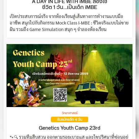
A DAY IN LIFE WITH iMBE ลองใช้
ชีวิต 1 วัน…เป็นเด็ก iMBE
เปิดประสบการณ์จริง จากห้องเรียนสู่เส้นทางการทำงานแบบมือ
อาชีพ สนุกไปกับกิจกรรม Mock Class I-MBE : ชีวิตจริงแบบไม่ขาย
ฝัน รวมถึง Game Simulation สนุก ๆ จำลองห้องเรียน
วิทยาศาสตร์
รับสมัครอีก 4 วัน
Genetics Youth Camp 23rd
🐾🔍 รวมทีมสืบสวน ออกตามรอยเบาะแส และไขปริศนาที่ซ่อนอยู่