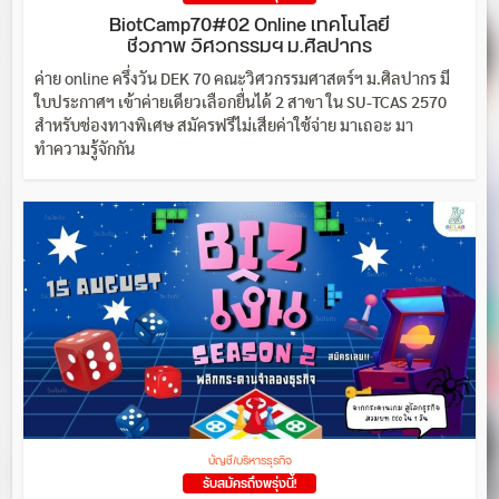
BiotCamp70#02 Online เทคโนโลยี
ชีวภาพ วิศวกรรมฯ ม.ศิลปากร
ค่าย online ครึ่งวัน DEK 70 คณะวิศวกรรมศาสตร์ฯ ม.ศิลปากร มี
ใบประกาศฯ เข้าค่ายเดียวเลือกยื่นได้ 2 สาขา ใน SU-TCAS 2570
สำหรับช่องทางพิเศษ สมัครฟรีไม่เสียค่าใช้จ่าย มาเถอะ มา
ทำความรู้จักกัน
บัญชี/บริหารธุรกิจ
รับสมัครถึงพรุ่งนี้!