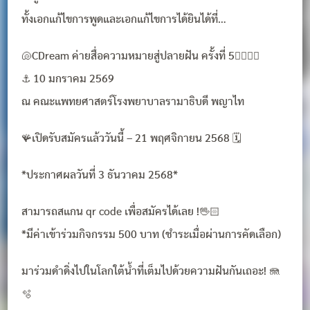
ทั้งเอกแก้ไขการพูดและเอกแก้ไขการได้ยินได้ที่…
🐚CDream ค่ายสื่อความหมายสู่ปลายฝัน ครั้งที่ 5🧜🏻‍♀️✨
⚓️ 10 มกราคม 2569
ณ คณะแพทยศาสตร์โรงพยาบาลรามาธิบดี พญาไท
🪸เปิดรับสมัครแล้ววันนี้ – 21 พฤศจิกายน 2568 🗓️
*ประกาศผลวันที่ 3 ธันวาคม 2568*
สามารถสแกน qr code เพื่อสมัครได้เลย !🖖🏻
*มีค่าเข้าร่วมกิจกรรม 500 บาท (ชำระเมื่อผ่านการคัดเลือก)
มาร่วมดำดิ่งไปในโลกใต้น้ำที่เต็มไปด้วยความฝันกันเถอะ! 🪼
🫧