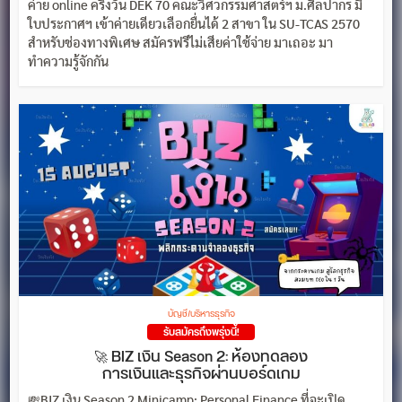
ค่าย online ครึ่งวัน DEK 70 คณะวิศวกรรมศาสตร์ฯ ม.ศิลปากร มี
ใบประกาศฯ เข้าค่ายเดียวเลือกยื่นได้ 2 สาขา ใน SU-TCAS 2570
สำหรับช่องทางพิเศษ สมัครฟรีไม่เสียค่าใช้จ่าย มาเถอะ มา
ทำความรู้จักกัน
บัญชี/บริหารธุรกิจ
รับสมัครถึงพรุ่งนี้!
🚀 BIZ เงิน Season 2: ห้องทดลอง
การเงินและธุรกิจผ่านบอร์ดเกม
💸BIZ เงิน Season 2 Minicamp: Personal Finance ที่จะเปิด