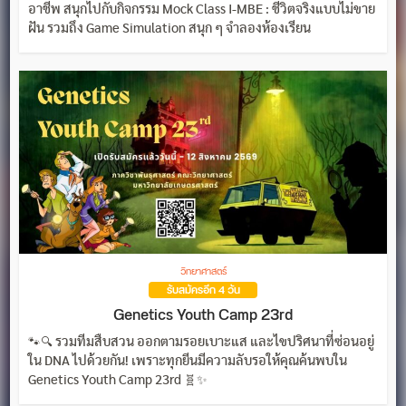
อาชีพ สนุกไปกับกิจกรรม Mock Class I-MBE : ชีวิตจริงแบบไม่ขาย
ฝัน รวมถึง Game Simulation สนุก ๆ จำลองห้องเรียน
วิทยาศาสตร์
รับสมัครอีก 4 วัน
Genetics Youth Camp 23rd
🐾🔍 รวมทีมสืบสวน ออกตามรอยเบาะแส และไขปริศนาที่ซ่อนอยู่
ใน DNA ไปด้วยกัน! เพราะทุกยีนมีความลับรอให้คุณค้นพบใน
Genetics Youth Camp 23rd 🧬✨