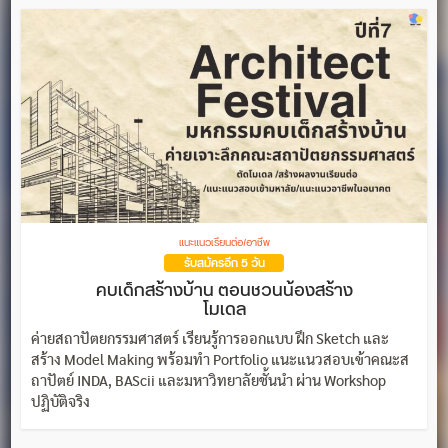
แนะแนวเรียนต่อ/อาชีพ
รับสมัครอีก 5 วัน
คบเด็กสร้างบ้าน ตอนชวนน้องสร้าง
โมเดล
ค่ายสถาปัตยกรรมศาสตร์ เรียนรู้การออกแบบ ฝึก Sketch และ
สร้าง Model Making พร้อมทำ Portfolio แนะแนวสอบเข้าคณะส
ถาปัตย์ INDA, BAScii และมหาวิทยาลัยชั้นนำ ผ่าน Workshop
ปฏิบัติจริง