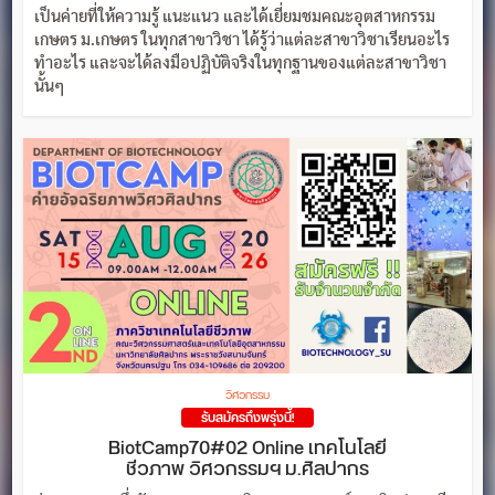
เป็นค่ายที่ให้ความรู้ แนะแนว และได้เยี่ยมชมคณะอุตสาหกรรม
เกษตร ม.เกษตร ในทุกสาขาวิชา ได้รู้ว่าแต่ละสาขาวิชาเรียนอะไร
ทำอะไร และจะได้ลงมือปฏิบัติจริงในทุกฐานของแต่ละสาขาวิชา
นั้นๆ
วิศวกรรม
รับสมัครถึงพรุ่งนี้!
BiotCamp70#02 Online เทคโนโลยี
ชีวภาพ วิศวกรรมฯ ม.ศิลปากร