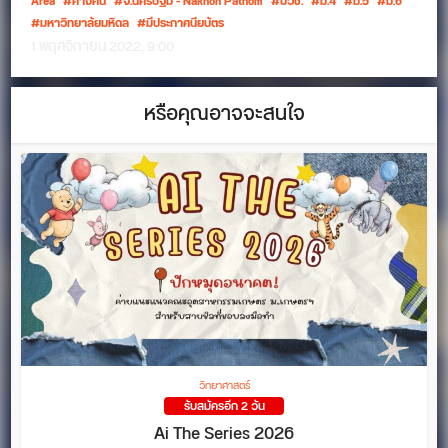
Area
ค้างคืน
จ.นครปฐม - Nakhon Pathom
ปวช.
ม.4
ม.5
ม.6
มหาวิทยาลัยมหิดล
มีประกาศนียบัตร
1 พฤศจิกายน 2022, 9:00
หรือคุณอาจจะสนใจ
วิทยาศาสตร์
รับสมัครอีก 2 วัน
Ai The Series 2026