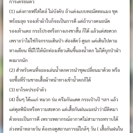
การเตรียมตัว
(1) แต่งกายฟรีสไตล์ ไม่บังคับ ถ้าแต่งแบบทะมัดทะแมง ชุด
พร้อมลุย รองเท้าผ้าใบก็จะเป็นการดี แต่ถ้าบางคนถนัด
รองเท้าแตะ กระโปรงหรือกางเกงขาสั้น ก็ได้ แล้วแต่สะดวก
เพราะว่าไม่ใช่กิจกรรมเดินป่า-ส่องสัตว์-ดูนก แค่เดินไปตาม
ทางเตียน ที่มีไว้ให้นักท่องเที่ยวเดินขึ้นลงน้ำตก ไม่ได้บุกป่าฝ่า
ดงมากนัก
(2) สำหรับคนที่จะลงเล่นน้ำตกควรนำชุดเปลี่ยนมาด้วย หรือ
จะซื้อที่ร้านขายเสื้อผ้าหน้าทางเข้าน้ำตกก็ได้
(3) ยาโรคประจำตัว
(4) อื่นๆ ได้แแก่ หมวก ร่ม ครีมกันแดด กระเป๋าเป้ ฯลฯ แล้ว
แต่ดุลพินิจหรือความสะดวก แต่เสื้อกันฝนแนะนำว่ามีติดมา
ด้วยจะเป็นการดี เพราะพยากรณ์อากาศไม่สามารถทราบได้
ล่วงหน้าหลายวัน ต้องรอดูสถานการณ์ใกล้ๆ วัน ( เสื้อกันฝนใน