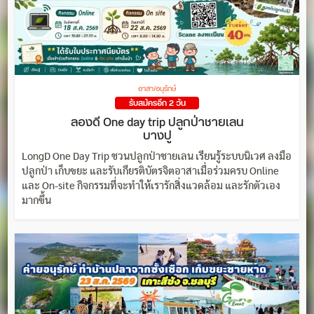
อาสา/อนุรักษ์
รับสมัครอีก 2 วัน
ลองดี One day trip ปลูกป่าชายเลน
บางปู
LongD One Day Trip ชวนปลูกป่าชายเลน เรียนรู้ระบบนิเวศ ลงมือ
ปลูกป่า เก็บขยะ และรับเกียรติบัตรจิตอาสาเมื่อร่วมครบ Online
และ On-site กิจกรรมที่จะทำให้เรารักสิ่งแวดล้อม และรักตัวเอง
มากขึ้น