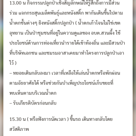
13.00 น กิจกรรมปลูกป่าเชิงสัญลักษณ์ให้รู้สึกถึงการมีส่วน
ร่วม แจกกระสุนเมล็ดพันธุ์และหนังสติ๊ก พากันเดินขึ้นไปตาม
น้ำตกชั้นต่างๆ ยิงหนังสติ๊กปลูกป่า ( น้ำตกเก้าโจนไม่ใช่เขต
อุทยาน เป็นป่าชุมชนที่อยู่ในความดูแลของ อบต.สวนผึ้ง ใช้
ประโยชน์ด้านการท่องเที่ยวนำรายได้เข้าท้องถิ่น และมีสวนป่า
ที่บริษัทเอกชน และชมรมอาสาเคยมาทำโครงการปลูกป่าเอา
ไว้ )
– ทยอยเดินกลับลงมา เวลาที่เหลือให้เล่นน้ำตกหรือพักผ่อน
ตามอัธยาศัยได้ หรือช่วยกันบำเพ็ญประโยชน์เก็บขยะที่
พบเห็นตามบริเวณน้ำตก
– รับเกียรติบัตรก่อนกลับ
15.30 น ( หรือฟังการนัดเวลา ) ขึ้นรถ เดินทางกลับโดย
สวัสดิภาพ