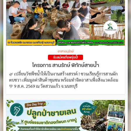
อาสา/อนุรักษ์
รับสมัครถึงพรุ่งนี้!
โครงการ สานรักษ์ พิทักษ์สายน้ำ
🌿 เปลี่ยนวัชพืชน้ำให้เป็นงานสร้างสรรค์ ! ชวนเรียนรู้การสานผัก
ตบชวา เพิ่มมูลค่าสินค้าชุมชน พร้อมทำจิตอาสาเพื่อสิ่งแวดล้อม
💚 9 ส.ค. 2569 ณ วัดสวนแก้ว จ.นนทบุรี