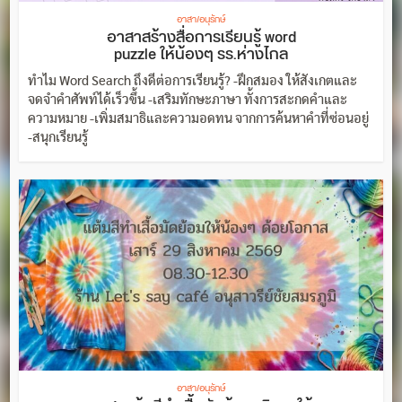
อาสา/อนุรักษ์
อาสาสร้างสื่อการเรียนรู้ word
puzzle ให้น้องๆ รร.ห่างไกล
ทำไม Word Search ถึงดีต่อการเรียนรู้? -ฝึกสมอง ให้สังเกตและ
จดจำคำศัพท์ได้เร็วขึ้น -เสริมทักษะภาษา ทั้งการสะกดคำและ
ความหมาย -เพิ่มสมาธิและความอดทน จากการค้นหาคำที่ซ่อนอยู่
-สนุกเรียนรู้
อาสา/อนุรักษ์