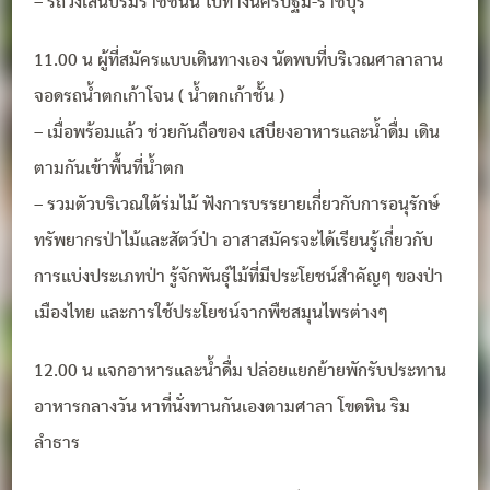
– รถวิ่งเส้นบรมราชชนนี ไปทางนครปฐม-ราชบุรี
11.00 น ผู้ที่สมัครแบบเดินทางเอง นัดพบที่บริเวณศาลาลาน
จอดรถน้ำตกเก้าโจน ( น้ำตกเก้าชั้น )
– เมื่อพร้อมแล้ว ช่วยกันถือของ เสบียงอาหารและน้ำดื่ม เดิน
ตามกันเข้าพื้นที่น้ำตก
– รวมตัวบริเวณใต้ร่มไม้ ฟังการบรรยายเกี่ยวกับการอนุรักษ์
ทรัพยากรป่าไม้และสัตว์ป่า อาสาสมัครจะได้เรียนรู้เกี่ยวกับ
การแบ่งประเภทป่า รู้จักพันธุ์ไม้ที่มีประโยชน์สำคัญๆ ของป่า
เมืองไทย และการใช้ประโยชน์จากพืชสมุนไพรต่างๆ
12.00 น แจกอาหารและน้ำดื่ม ปล่อยแยกย้ายพักรับประทาน
อาหารกลางวัน หาที่นั่งทานกันเองตามศาลา โขดหิน ริม
ลำธาร