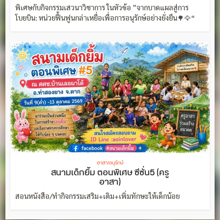
พิเศษกับกิจกรรมเสวนาวิชาการ ในหัวข้อ ”จากบาดแผลสู่การ
โบยบิน: หน่วยฟื้นฟูนกล่าเหยื่อเพื่อการอนุรักษ์อย่างยั่งยืน🌳🦅“
อาสา/อนุรักษ์
สนามเด็กยิ้ม ตอนพิเศษ ซีซั่น5 (ครู
อาสา)
สอนหนังสือ/ทำกิจกรรมเสริม+เติม+เพิ่มทักษะให้เด็กน้อย