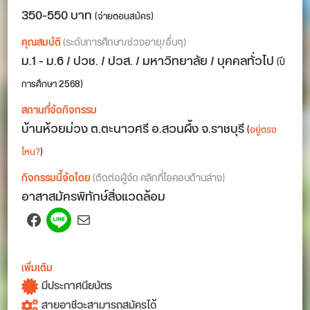
350-550 บาท
(จ่ายตอนสมัคร)
คุณสมบัติ
(ระดับการศึกษา/ช่วงอายุ/อื่นๆ)
ม.1 - ม.6 / ปวช. / ปวส. / มหาวิทยาลัย / บุคคลทั่วไป
(ปี
การศึกษา 2568)
สถานที่จัดกิจกรรม
บ้านห้วยม่วง ต.ตะนาวศรี อ.สวนผึ้ง จ.ราชบุรี
(
อยู่ตรง
ไหน?
)
กิจกรรมนี้จัดโดย
(ติดต่อผู้จัด คลิกที่ไอคอนด้านล่าง)
อาสาสมัครพิทักษ์สิ่งแวดล้อม
Facebook
Spotify
Mail
เพิ่มเติม
มีประกาศนียบัตร
สายอาชีวะสามารถสมัครได้