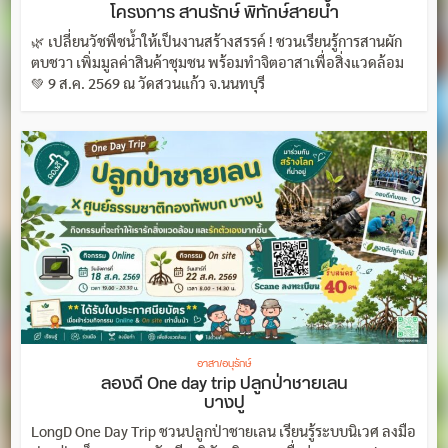
โครงการ สานรักษ์ พิทักษ์สายน้ำ
🌿 เปลี่ยนวัชพืชน้ำให้เป็นงานสร้างสรรค์ ! ชวนเรียนรู้การสานผัก
ตบชวา เพิ่มมูลค่าสินค้าชุมชน พร้อมทำจิตอาสาเพื่อสิ่งแวดล้อม
💚 9 ส.ค. 2569 ณ วัดสวนแก้ว จ.นนทบุรี
อาสา/อนุรักษ์
ลองดี One day trip ปลูกป่าชายเลน
บางปู
LongD One Day Trip ชวนปลูกป่าชายเลน เรียนรู้ระบบนิเวศ ลงมือ