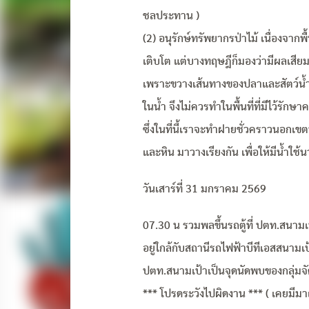
ชลประทาน )
(2) อนุรักษ์ทรัพยากรป่าไม้ เนื่องจากพื
เติบโต แต่บางทฤษฎีก็มองว่ามีผลเสีย
เพราะขวางเส้นทางของปลาและสัตว์น้ำ
ในน้ำ จึงไม่ควรทำในพื้นที่ที่มีไว้ร
ซึ่งในที่นี้เราจะทำฝายชั่วคราวนอกเขตป่
และหิน มาวางเรียงกัน เพื่อให้มีน้ำใช้
วันเสาร์ที่ 31 มกราคม 2569
07.30 น รวมพลขึ้นรถตู้ที่ ปตท.สนามเป
อยู่ใกล้กับสถานีรถไฟฟ้าบีทีเอสสนามเป้
ปตท.สนามเป้าเป็นจุดนัดพบของกลุ่มจัด
*** โปรดระวังไปผิดงาน *** ( เคยมีมา