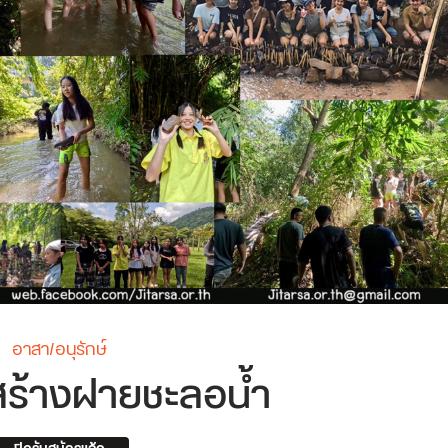
อาสา/อนุรักษ์
สร้างฝายชะลอน้ำ