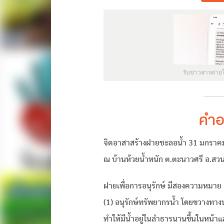
รับข่าวสารค่าย
คำอ
จิตอาสาสร้างฝายชะลอน้ำ 31 มกราค
ณ บ้านห้วยน้ำหนัก ต.ตะนาวศรี อ.สวนผึ
ฝายเพื่อการอนุรักษ์ มีสองความหมาย
(1) อนุรักษ์ทรัพยากรน้ำ โดยขวางทางน้
ทำให้มีน้ำอยู่ในลำธารนานขึ้นในหน้าแล