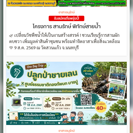
อาสา/อนุรักษ์
รับสมัครถึงพรุ่งนี้!
โครงการ สานรักษ์ พิทักษ์สายน้ำ
🌿 เปลี่ยนวัชพืชน้ำให้เป็นงานสร้างสรรค์ ! ชวนเรียนรู้การสานผัก
ตบชวา เพิ่มมูลค่าสินค้าชุมชน พร้อมทำจิตอาสาเพื่อสิ่งแวดล้อม
💚 9 ส.ค. 2569 ณ วัดสวนแก้ว จ.นนทบุรี
อาสา/อนุรักษ์