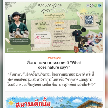
อาสา/อนุรักษ์
สื่อความหมายธรรมชาติ “What
does nature say?”
กลับมาพบกันอีกครั้งกับกิจกรรมสื่อความหมายธรรมชาติ ครั้งนี้
พิเศษกับกิจกรรมเสวนาวิชาการ ในหัวข้อ ”จากบาดแผลสู่การ
โบยบิน: หน่วยฟื้นฟูนกล่าเหยื่อเพื่อการอนุรักษ์อย่างยั่งยืน🌳🦅“