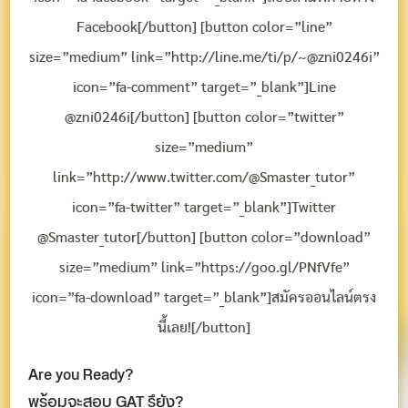
Facebook[/button] [button color=”line”
size=”medium” link=”http://line.me/ti/p/~@zni0246i”
icon=”fa-comment” target=”_blank”]Line
@zni0246i[/button] [button color=”twitter”
size=”medium”
link=”http://www.twitter.com/@Smaster_tutor”
icon=”fa-twitter” target=”_blank”]Twitter
@Smaster_tutor[/button] [button color=”download”
size=”medium” link=”https://goo.gl/PNfVfe”
icon=”fa-download” target=”_blank”]สมัครออนไลน์ตรง
นี้เลย![/button]
Are you Ready?
พร้อมจะสอบ GAT รึยัง?