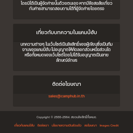
โดยมิได้เป็นผู้จัดค่ายนั้นด้วยตนเอง หากมีข้อสงสัยเกี่ยว
กับค่ายสามารถสอบถามได้ที่ผู้จัดค่ายโดยตรง
เกี่ยวกับบทความในแคมป์ฮับ
บทความต่างๆ ในเว็บไซต์เป็นลิขสิทธิ์ของผู้เขียนซึ่งเป็นทีม
งานของแคมป์ฮับ ไม่อนุญาตให้คัดลอกส่วนหนึ่งส่วนใด
หรือทั้งหมดของเว็บไซต์โดยไม่ได้รับอนุญาตเป็นลาย
ลักษณ์อักษร
ติดต่อโฆษณา
sales@camphub.in.th
Copyright © 2555-2564. สงวนลิขสิทธิ์ทั้งหมด.
เกี่ยวกับแคมป์ฮับ
ติดต่อเรา
นโยบายความเป็นส่วนตัว
ลงโฆษณา
Images Credit