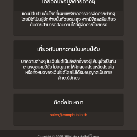
เกี่ยวกับข้อมูลค่ายต่างๆ
แคมป์ฮับเป็นเว็บไซต์ที่เผยแพร่ข่าวสารการจัดค่ายต่างๆ
โดยมิได้เป็นผู้จัดค่ายนั้นด้วยตนเอง หากมีข้อสงสัยเกี่ยว
กับค่ายสามารถสอบถามได้ที่ผู้จัดค่ายโดยตรง
เกี่ยวกับบทความในแคมป์ฮับ
บทความต่างๆ ในเว็บไซต์เป็นลิขสิทธิ์ของผู้เขียนซึ่งเป็นทีม
งานของแคมป์ฮับ ไม่อนุญาตให้คัดลอกส่วนหนึ่งส่วนใด
หรือทั้งหมดของเว็บไซต์โดยไม่ได้รับอนุญาตเป็นลาย
ลักษณ์อักษร
ติดต่อโฆษณา
sales@camphub.in.th
Copyright © 2555-2564. สงวนลิขสิทธิ์ทั้งหมด.