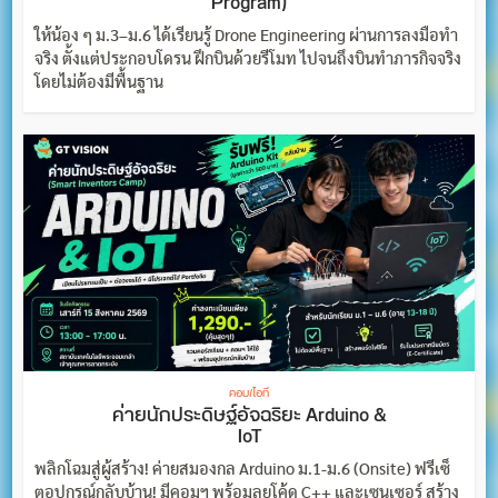
Program)
ให้น้อง ๆ ม.3–ม.6 ได้เรียนรู้ Drone Engineering ผ่านการลงมือทำ
จริง ตั้งแต่ประกอบโดรน ฝึกบินด้วยรีโมท ไปจนถึงบินทำภารกิจจริง
โดยไม่ต้องมีพื้นฐาน
คอม/ไอที
ค่ายนักประดิษฐ์อัจฉริยะ Arduino &
IoT
พลิกโฉมสู่ผู้สร้าง! ค่ายสมองกล Arduino ม.1-ม.6 (Onsite) ฟรีเซ็
ตอุปกรณ์กลับบ้าน! มีคอมฯ พร้อมลุยโค้ด C++ และเซนเซอร์ สร้าง