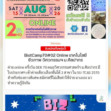
วิศวกรรม
รับสมัครถึงพรุ่งนี้!
BiotCamp70#02 Online เทคโนโลยี
ชีวภาพ วิศวกรรมฯ ม.ศิลปากร
ค่าย online ครึ่งวัน DEK 70 คณะวิศวกรรมศาสตร์ฯ ม.ศิลปากร มี
ใบประกาศฯ เข้าค่ายเดียวเลือกยื่นได้ 2 สาขา ใน SU-TCAS 2570
สำหรับช่องทางพิเศษ สมัครฟรีไม่เสียค่าใช้จ่าย มาเถอะ มา
ทำความรู้จักกัน