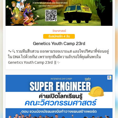
วิทยาศาสตร์
รับสมัครอีก 4 วัน
Genetics Youth Camp 23rd
🐾🔍 รวมทีมสืบสวน ออกตามรอยเบาะแส และไขปริศนาที่ซ่อนอยู่
ใน DNA ไปด้วยกัน! เพราะทุกยีนมีความลับรอให้คุณค้นพบใน
Genetics Youth Camp 23rd 🧬✨