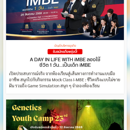
บัญชี/บริหารธุรกิจ
รับสมัครถึงพรุ่งนี้!
A DAY IN LIFE WITH iMBE ลองใช้
ชีวิต 1 วัน…เป็นเด็ก iMBE
เปิดประสบการณ์จริง จากห้องเรียนสู่เส้นทางการทำงานแบบมือ
อาชีพ สนุกไปกับกิจกรรม Mock Class I-MBE : ชีวิตจริงแบบไม่ขาย
ฝัน รวมถึง Game Simulation สนุก ๆ จำลองห้องเรียน