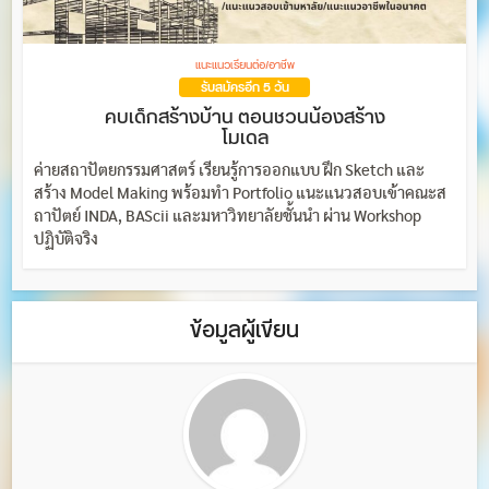
แนะแนวเรียนต่อ/อาชีพ
รับสมัครอีก 5 วัน
คบเด็กสร้างบ้าน ตอนชวนน้องสร้าง
โมเดล
ค่ายสถาปัตยกรรมศาสตร์ เรียนรู้การออกแบบ ฝึก Sketch และ
สร้าง Model Making พร้อมทำ Portfolio แนะแนวสอบเข้าคณะส
ถาปัตย์ INDA, BAScii และมหาวิทยาลัยชั้นนำ ผ่าน Workshop
ปฏิบัติจริง
ข้อมูลผู้เขียน