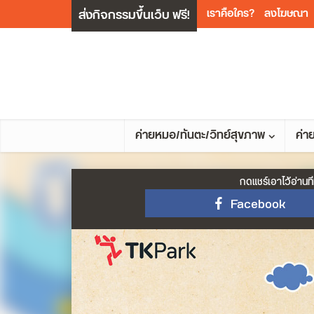
ส่งกิจกรรมขึ้นเว็บ ฟรี!
เราคือใคร?
ลงโฆษณา
ค่ายหมอ/ทันตะ/วิทย์สุขภาพ
ค่า
กดแชร์เอาไว้อ่านที
Facebook