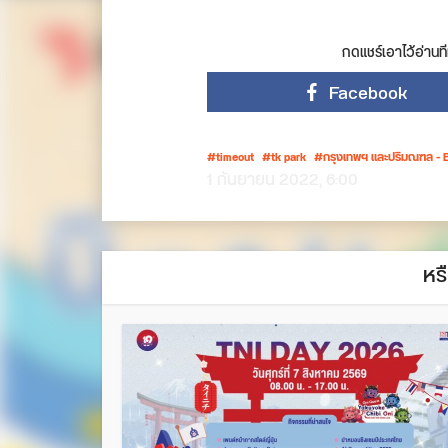
กดแชร์เอาไว้อ่านที
Facebook
timeout
tk park
กรุงเทพฯ และปริมณฑล - 
1 กันยายน 2022, 6:00
หร