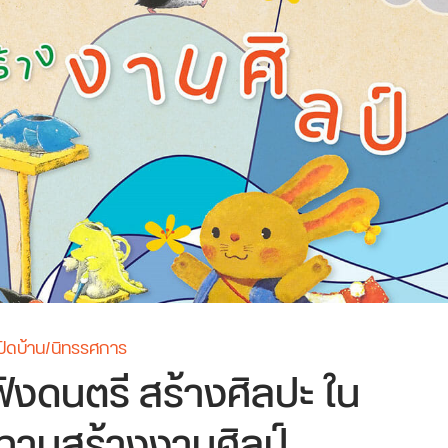
ปิดบ้าน/นิทรรศการ
ังดนตรี สร้างศิลปะ ใน
ทานสร้างงานศิลป์