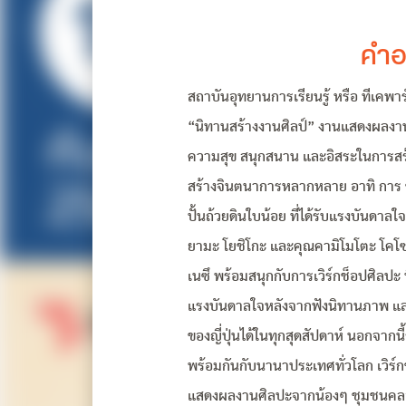
คำอ
สถาบันอุทยานการเรียนรู้ หรือ ทีเคพ
“นิทานสร้างงานศิลป์” งานแสดงผลงานศ
ความสุข สนุกสนาน และอิสระในการสร
สร้างจินตนาการหลากหลาย อาทิ การ
ปั้นถ้วยดินใบน้อย ที่ได้รับแรงบันดา
ยามะ โยชิโกะ และคุณคามิโมโตะ โคโซ
เนซึ พร้อมสนุกกับการเวิร์กช็อปศิลปะ
แรงบันดาลใจหลังจากฟังนิทานภาพ และ
ของญี่ปุ่นได้ในทุกสุดสัปดาห์ นอกจากน
พร้อมกันกับนานาประเทศทั่วโลก เวิร์ก
แสดงผลงานศิลปะจากน้องๆ ชุมชนคลอง