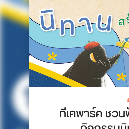
เ
ทีเคพาร์ค ชวนฟ
กิจกรรมนิ