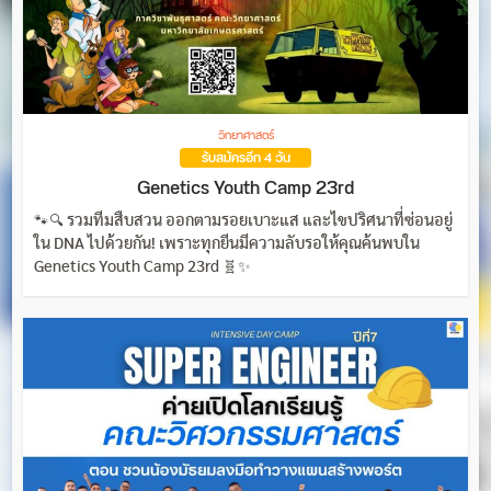
วิทยาศาสตร์
รับสมัครอีก 4 วัน
Genetics Youth Camp 23rd
🐾🔍 รวมทีมสืบสวน ออกตามรอยเบาะแส และไขปริศนาที่ซ่อนอยู่
ใน DNA ไปด้วยกัน! เพราะทุกยีนมีความลับรอให้คุณค้นพบใน
Genetics Youth Camp 23rd 🧬✨