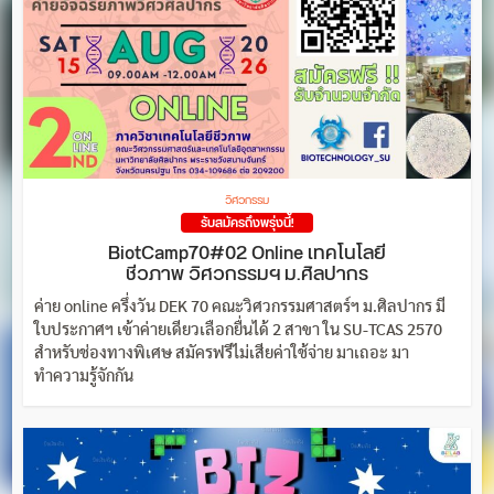
วิศวกรรม
รับสมัครถึงพรุ่งนี้!
BiotCamp70#02 Online เทคโนโลยี
ชีวภาพ วิศวกรรมฯ ม.ศิลปากร
ค่าย online ครึ่งวัน DEK 70 คณะวิศวกรรมศาสตร์ฯ ม.ศิลปากร มี
ใบประกาศฯ เข้าค่ายเดียวเลือกยื่นได้ 2 สาขา ใน SU-TCAS 2570
สำหรับช่องทางพิเศษ สมัครฟรีไม่เสียค่าใช้จ่าย มาเถอะ มา
ทำความรู้จักกัน