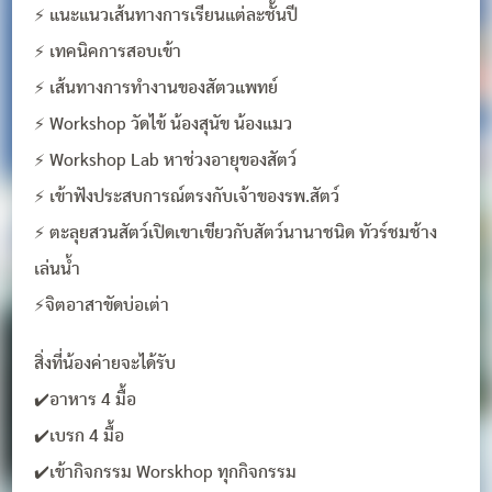
⚡ แนะแนวเส้นทางการเรียนแต่ละชั้นปี
⚡ เทคนิคการสอบเข้า
⚡ เส้นทางการทำงานของสัตวแพทย์
⚡ Workshop วัดไข้ น้องสุนัข น้องแมว
⚡ Workshop Lab หาช่วงอายุของสัตว์
⚡ เข้าฟังประสบการณ์ตรงกับเจ้าของรพ.สัตว์
⚡ ตะลุยสวนสัตว์เปิดเขาเขียวกับสัตว์นานาชนิด ทัวร์ชมช้าง
เล่นน้ำ
⚡จิตอาสาขัดบ่อเต่า
สิ่งที่น้องค่ายจะได้รับ
✔️อาหาร 4 มื้อ
✔️เบรก 4 มื้อ
✔️เข้ากิจกรรม Worskhop ทุกกิจกรรม