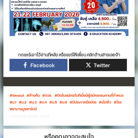
กดแชร์เอาไว้อ่านทีหลัง หรือแชร์ให้เพื่อน คลิกด้านล่างเลยจ้า
Facebook
Twitter
timeout
ค้างคืน
ปวช.
ปิดรับสมัครทันทีเมื่อมีผู้สมัครครบตามที่กำหนด
ม.1
ม.2
ม.3
ม.4
ม.5
ม.6
มีประกาศนียบัตร
เด็กซิ่ว
โรง
พยาบาลบูรพารักษ์
1 มกราคม 2026, 15:00
หรือคุณอาจจะสนใจ