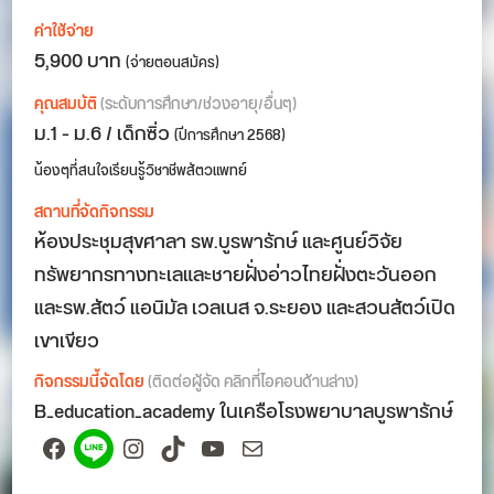
ค่าใช้จ่าย
5,900 บาท
(จ่ายตอนสมัคร)
คุณสมบัติ
(ระดับการศึกษา/ช่วงอายุ/อื่นๆ)
ม.1 - ม.6 / เด็กซิ่ว
(ปีการศึกษา 2568)
น้องๆที่สนใจเรียนรู้วิชาชีพสัตวแพทย์
สถานที่จัดกิจกรรม
ห้องประชุมสุขศาลา รพ.บูรพารักษ์ และศูนย์วิจัย
ทรัพยากรทางทะเลและชายฝั่งอ่าวไทยฝั่งตะวันออก
และรพ.สัตว์ แอนิมัล เวลเนส จ.ระยอง และสวนสัตว์เปิด
เขาเขียว
กิจกรรมนี้จัดโดย
(ติดต่อผู้จัด คลิกที่ไอคอนด้านล่าง)
B_education_academy ในเครือโรงพยาบาลบูรพารักษ์
Facebook
Spotify
Instagram
TikTok
YouTube
Mail