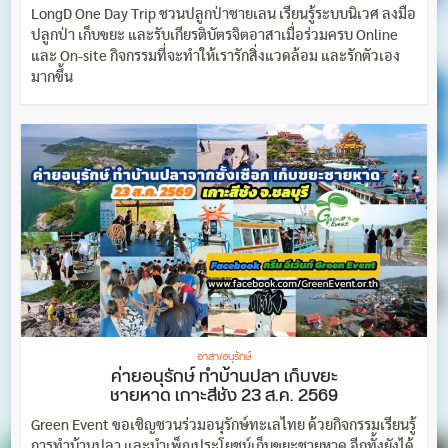
LongD One Day Trip ชวนปลูกป่าชายเลน เรียนรู้ระบบนิเวศ ลงมือ
ปลูกป่า เก็บขยะ และรับเกียรติบัตรจิตอาสาเมื่อร่วมครบ Online
และ On-site กิจกรรมที่จะทำให้เรารักสิ่งแวดล้อม และรักตัวเอง
มากขึ้น
อาสา/อนุรักษ์
ค่ายอนุรักษ์ ทำบ้านปลา เก็บขยะ
ชายหาด เกาะสีชัง 23 ส.ค. 2569
Green Event ขอเชิญชวนร่วมอนุรักษ์ทะเลไทย ด้วยกิจกรรมเรียนรู้
การทำบ้านปลา และบำเพ็ญประโยชน์เก็บขยะชายหาด อีกทั้งยังได้