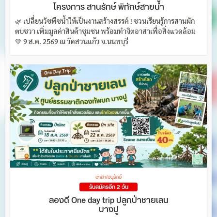
โครงการ สานรักษ์ พิทักษ์สายน้ำ
🌿 เปลี่ยนวัชพืชน้ำให้เป็นงานสร้างสรรค์ ! ชวนเรียนรู้การสานผัก
ตบชวา เพิ่มมูลค่าสินค้าชุมชน พร้อมทำจิตอาสาเพื่อสิ่งแวดล้อม
💚 9 ส.ค. 2569 ณ วัดสวนแก้ว จ.นนทบุรี
อาสา/อนุรักษ์
รับสมัครอีก 2 วัน
ลองดี One day trip ปลูกป่าชายเลน
บางปู