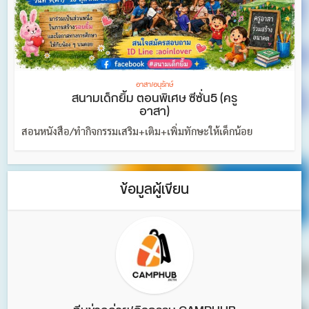
อาสา/อนุรักษ์
สนามเด็กยิ้ม ตอนพิเศษ ซีซั่น5 (ครู
อาสา)
สอนหนังสือ/ทำกิจกรรมเสริม+เติม+เพิ่มทักษะให้เด็กน้อย
ข้อมูลผู้เขียน