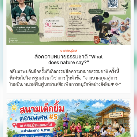
อาสา/อนุรักษ์
สื่อความหมายธรรมชาติ “What
does nature say?”
กลับมาพบกันอีกครั้งกับกิจกรรมสื่อความหมายธรรมชาติ ครั้งนี้
พิเศษกับกิจกรรมเสวนาวิชาการ ในหัวข้อ ”จากบาดแผลสู่การ
โบยบิน: หน่วยฟื้นฟูนกล่าเหยื่อเพื่อการอนุรักษ์อย่างยั่งยืน🌳🦅“