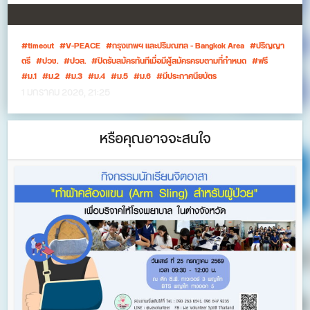
timeout
V-PEACE
กรุงเทพฯ และปริมณฑล - Bangkok Area
ปริญญา
ตรี
ปวช.
ปวส.
ปิดรับสมัครทันทีเมื่อมีผู้สมัครครบตามที่กำหนด
ฟรี
ม.1
ม.2
ม.3
ม.4
ม.5
ม.6
มีประกาศนียบัตร
1 มกราคม 2026, 21:25
หรือคุณอาจจะสนใจ