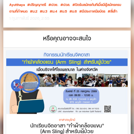
Ayutthaya
ปริญญาตรี
ปวช.
ปวส.
ปิดรับสมัครทันทีเมื่อมีผู้สมัครครบ
ตามที่กำหนด
ม.2
ม.3
ม.4
ม.5
ม.6
มีประกาศนียบัตร
สี่เส้า
1 กุมภาพันธ์ 2026, 2:55
หรือคุณอาจจะสนใจ
อาสา/อนุรักษ์
นักเรียนจิตอาสา “ทำผ้าคล้องแขน”
(Arm Sling) สำหรับผู้ป่วย