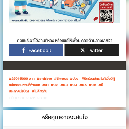
กดแชร์เอาไว้อ่านทีหลัง หรือแชร์ให้เพื่อน คลิกด้านล่างเลยจ้า
Facebook
Twitter
2501-5000 บาท
a-chieve
timeout
ปวช.
ปิดรับสมัครทันทีเมื่อมีผู้
สมัครครบตามที่กำหนด
ม.1
ม.2
ม.3
ม.4
ม.5
ม.6
มี
ประกาศนียบัตร
ไม่ค้างคืน
1 มิถุนายน 2026, 23:00
หรือคุณอาจจะสนใจ