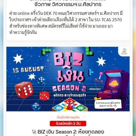
ชีวภาพ วิศวกรรมฯ ม.ศิลปากร
ค่าย online ครึ่งวัน DEK 70 คณะวิศวกรรมศาสตร์ฯ ม.ศิลปากร มี
ใบประกาศฯ เข้าค่ายเดียวเลือกยื่นได้ 2 สาขา ใน SU-TCAS 2570
สำหรับช่องทางพิเศษ สมัครฟรีไม่เสียค่าใช้จ่าย มาเถอะ มา
ทำความรู้จักกัน
บัญชี/บริหารธุรกิจ
รับสมัครอีก 2 วัน
🚀 BIZ เงิน Season 2: ห้องทดลอง