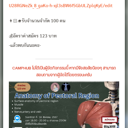
U28RGNeZk_8_gaKo-h-xjl3sBW6f5GbULZplqKyE/edit
👩🏻‍🎓รับจำนวนจำกัด 100 คน
💰อัตราค่าสมัคร 123 บาท
-แล้วพบกันนะคะ-
CAMPHUB ไม่ได้เป็นผู้จัดกิจกรรมนี้ หากมีข้อสงสัยน้องๆ สามารถ
สอบถามจากผู้จัดได้โดยตรงนะครับ