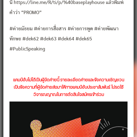
นี่ https://line.me/R/ti/p/%40baseplayhouse แล้วพิมพ์
คำว่า “PROMO”
#ค่ายมัธยม #ค่ายการสื่อสาร #ค่ายการพูด #ค่ายพัฒนา
ทักษะ #dek62 #dek63 #dek64 #dek65
#PublicSpeaking
แคมป์ฮับไม่ได้เป็นผู้จัดค่ายนี้ รายละเอียดค่ายและข้อความเชิญชวน
เป็นข้อความที่ผู้จัดค่ายส่งมาให้ทางแคมป์ฮับประชาสัมพันธ์ โปรดใช้
วิจารณญาณในการตัดสินใจสมัครเข้าร่วม