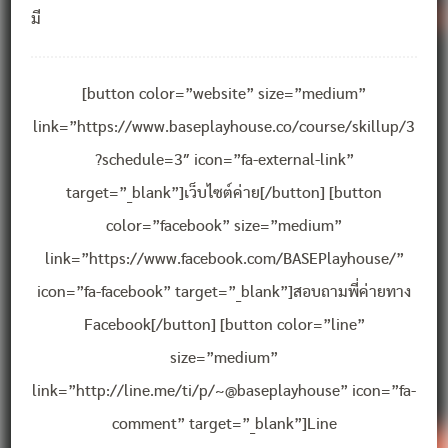
มี
[button color=”website” size=”medium”
link=”https://www.baseplayhouse.co/course/skillup/3
?schedule=3″ icon=”fa-external-link”
target=”_blank”]เว็บไซต์ค่าย[/button] [button
color=”facebook” size=”medium”
link=”https://www.facebook.com/BASEPlayhouse/”
icon=”fa-facebook” target=”_blank”]สอบถามพี่ค่ายทาง
Facebook[/button] [button color=”line”
size=”medium”
link=”http://line.me/ti/p/~@baseplayhouse” icon=”fa-
comment” target=”_blank”]Line