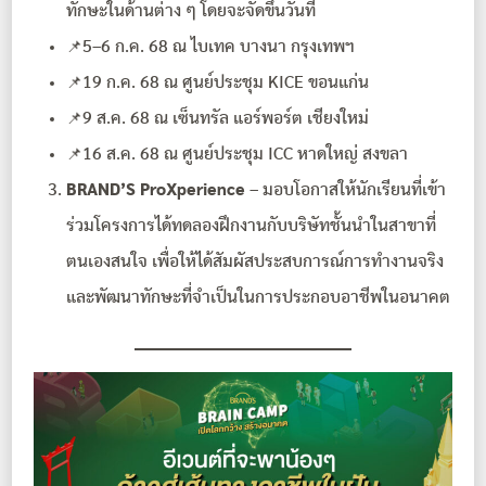
ทักษะในด้านต่าง ๆ โดยจะจัดขึ้นวันที่
📌5–6 ก.ค. 68 ณ ไบเทค บางนา กรุงเทพฯ
📌19 ก.ค. 68 ณ ศูนย์ประชุม KICE ขอนแก่น
📌9 ส.ค. 68 ณ เซ็นทรัล แอร์พอร์ต เชียงใหม่
📌16 ส.ค. 68 ณ ศูนย์ประชุม ICC หาดใหญ่ สงขลา
BRAND’S ProXperience
– มอบโอกาสให้นักเรียนที่เข้า
ร่วมโครงการได้ทดลองฝึกงานกับบริษัทชั้นนำในสาขาที่
ตนเองสนใจ เพื่อให้ได้สัมผัสประสบการณ์การทำงานจริง
และพัฒนาทักษะที่จำเป็นในการประกอบอาชีพในอนาคต