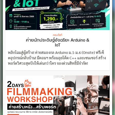
คอม/ไอที
ค่ายนักประดิษฐ์อัจฉริยะ Arduino &
IoT
พลิกโฉมสู่ผู้สร้าง! ค่ายสมองกล Arduino ม.1-ม.6 (Onsite) ฟรีเซ็
ตอุปกรณ์กลับบ้าน! มีคอมฯ พร้อมลุยโค้ด C++ และเซนเซอร์ สร้าง
พอร์ตวิศวะสุดปังให้เด่นกว่าใคร จองด่วนสิทธิ์มีจำกัด!