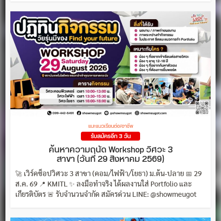
แนะแนวเรียนต่อ/อาชีพ
รับสมัครอีก 3 วัน
ค้นหาความถนัด Workshop วิศวะ 3
สาขา (วันที่ 29 สิงหาคม 2569)
🚀 เวิร์คช็อปวิศวะ 3 สาขา (คอม/ไฟฟ้า/โยธา) ม.ต้น-ปลาย 📅 29
ส.ค. 69 📍 KMITL ✨ ลงมือทำจริง ได้ผลงานใส่ Portfolio และ
เกียรติบัตร 🚨 รับจำนวนจำกัด สมัครด่วน LINE: @showmeugot