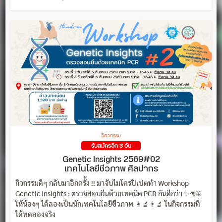
วิศวกรรม
รับสมัครอีก 3 วัน
Genetic Insights 2569#02
เทคโนโลยีชีวภาพ ศิลปากร
กิจกรรมดีๆ กลับมาอีกครั้ง !! มาจับไมโครปิเปตทำ Workshop
Genetic Insights : ตรวจสอบยีนด้วยเทคนิค PCR กันดีกว่า ✨⚗️🥼
ให้น้องๆ ได้ลองเป็นนักเทคโนโลยีชีวภาพ 👩‍🔬👨‍🔬 ในกิจกรรมที่
ได้ทดลองจริง