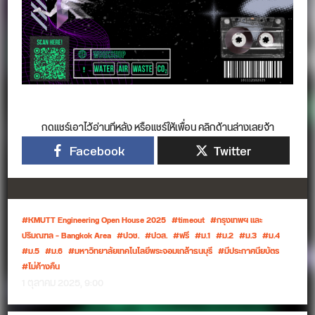
กดแชร์เอาไว้อ่านทีหลัง หรือแชร์ให้เพื่อน คลิกด้านล่างเลยจ้า
Facebook
Twitter
KMUTT Engineering Open House 2025
timeout
กรุงเทพฯ และ
ปริมณฑล – Bangkok Area
ปวช.
ปวส.
ฟรี
ม.1
ม.2
ม.3
ม.4
ม.5
ม.6
มหาวิทยาลัยเทคโนโลยีพระจอมเกล้าธนบุรี
มีประกาศนียบัตร
ไม่ค้างคืน
1 ตุลาคม 2025, 9:00