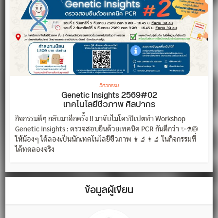
วิศวกรรม
Genetic Insights 2569#02
เทคโนโลยีชีวภาพ ศิลปากร
กิจกรรมดีๆ กลับมาอีกครั้ง !! มาจับไมโครปิเปตทำ Workshop
Genetic Insights : ตรวจสอบยีนด้วยเทคนิค PCR กันดีกว่า ✨⚗️🥼
ให้น้องๆ ได้ลองเป็นนักเทคโนโลยีชีวภาพ 👩‍🔬👨‍🔬 ในกิจกรรมที่
ได้ทดลองจริง
ข้อมูลผู้เขียน