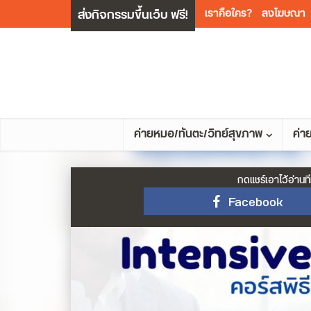
ส่งกิจกรรมขึ้นเว็บ ฟรี!
เราคือใคร?
ลงโฆษณา
ค่ายหมอ/ทันตะ/วิทย์สุขภาพ
ค่า
กดแชร์เอาไว้อ่านที
Facebook