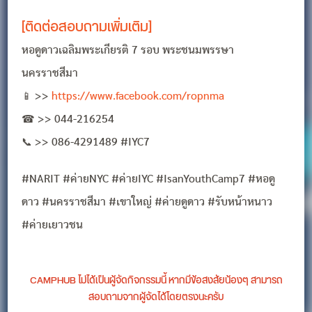
[ติดต่อสอบถามเพิ่มเติม]
หอดูดาวเ​ฉลิมพระเกียรติ 7 รอบ พระชนมพรรษา
นครราชสีมา
📱 >>
https://www.facebook.com/ropnma
☎ >> 044-216254
📞 >> 086-4291489 #IYC7
#NARIT #ค่ายNYC #ค่ายIYC #IsanYouthCamp7 #หอดู
ดาว #นครราชสีมา #เขาใหญ่ #ค่ายดูดาว #รับหน้าหนาว
#ค่ายเยาวชน
CAMPHUB ไม่ได้เป็นผู้จัดกิจกรรมนี้ หากมีข้อสงสัยน้องๆ สามารถ
สอบถามจากผู้จัดได้โดยตรงนะครับ