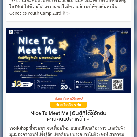
🐾🔍 รวมทีมสืบสวน ออกตามรอยเบาะแส และไขปริศนาที่ซ่อนอยู่
ใน DNA ไปด้วยกัน! เพราะทุกยีนมีความลับรอให้คุณค้นพบใน
Genetics Youth Camp 23rd 🧬✨
พัฒนาทักษะ/เวิร์กชอป
รับสมัครอีก 5 วัน
Nice To Meet Me | ยินดีที่ได้รู้จักฉัน
ผ่านคนแปลกหน้า ⭐
Workshop ที่ชวนมาเจอเพื่อนใหม่ แลกเปลี่ยนเรื่องราว และรับฟัง
มุมมองจากคนที่เพิ่งรู้จัก เพื่อค้นพบบางอย่างในตัวเองที่เราอาจม