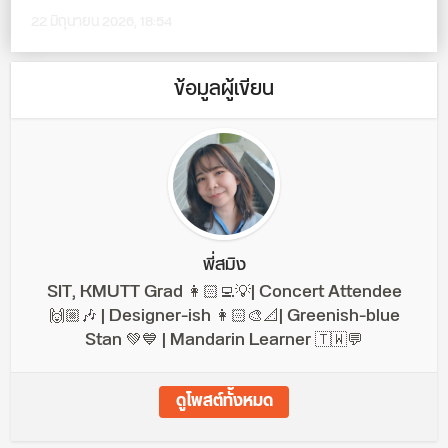
22 มิถุนายน 2026, 18:54
ข้อมูลผู้เขียน
พี่สมิง
SIT, KMUTT Grad 👩🏻‍💻💡| Concert Attendee
🙌🏼🎶 | Designer-ish 👩🏻‍🎨📐| Greenish-blue
Stan 💚💙 | Mandarin Learner 🇹🇼💬
ดูโพสต์ทั้งหมด