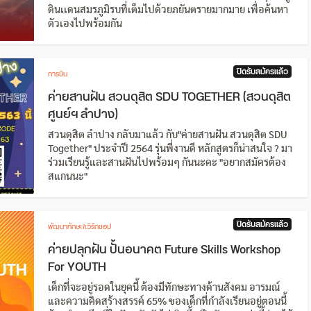
ดินเเดนสมรภูมิรบที่เต็มไปด้วยภยันตรายมากมาย เพื่อค้นหา
ตัวเองไปพร้อมกัน
ปิดรับสมัครแล้ว
การบิน
ค่ายสานฝัน สวนดุสิต SDU TOGETHER (สวนดุสิต
ศูนย์ฯ ลำปาง)
สวนดุสิต ลำปาง กลับมาแล้ว กับ"ค่ายสานฝัน สวนดุสิต SDU
Together" ประจำปี 2564 รุ่นพี่งานดี หลักสูตรก็น่าสนใจ ? มา
ร่วมเรียนรู้และสานฝันไปพร้อมๆ กันนะคะ "อยากสมัครต้อง
สแกนนะ"
ปิดรับสมัครแล้ว
พัฒนาทักษะ/เวิร์กชอป
ค่ายปลุกฝัน ปั้นอนาคต Future Skills Workshop
For YOUTH
เด็กที่จะอยู่รอดในยุคนี้ ต้องมีทักษะทางด้านสังคม อารมณ์
และความคิดสร้างสรรค์ 65% ของเด็กที่กำลังเรียนอยู่ตอนนี้