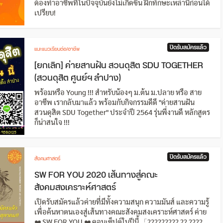
ต้องทำอาชีพที่ในปัจจุบันยังไม่เกิดขึ้น ฝึกทักษะเหล่านี้ก่อนได้
เปรียบ!
ปิดรับสมัครแล้ว
แนะแนวเรียนต่อ/อาชีพ
[ยกเลิก] ค่ายสานฝัน สวนดุสิต SDU TOGETHER
(สวนดุสิต ศูนย์ฯ ลำปาง)
พร้อมหรือ Young !!! สำหรับน้องๆ ม.ต้น ม.ปลาย หรือ สาย
อาชีพ เรากลับมาแล้ว พร้อมกับกิจกรรมดีดี "ค่ายสานฝัน
สวนดุสิต SDU Together" ประจำปี 2564 รุ่นพี่งานดี หลักสูตร
ก็น่าสนใจ !!!
ปิดรับสมัครแล้ว
สังคมศาสตร์
SW FOR YOU 2020 เส้นทางสู่คณะ
สังคมสงเคราะห์ศาสตร์
เปิดรับสมัครแล้วค่ายที่มีทั้งความสนุก ความมันส์ และความรู้
เพื่อค้นหาตนเองสู่เส้นทางคณะสังคมสงเคราะห์ศาสตร์ ค่าย
❤️ SW FOR YOU ❤️ คอนเซ็ปต์ในปีนี้ 「????????? ?? ????