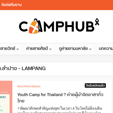
ติดต่อทีมงาน
ยสายวิทย์
ค่ายสายศิลป์
ดูค่ายตามมหาลัย
บทควา
 จ.ลำปาง – LAMPANG
ปิดรับสมัครแล้ว
พัฒนาทักษะ/เวิร์กชอป
Youth Camp for Thailand ? ค่ายผู้นำจิตอาสาทั่ว
ไทย
? พัฒนาทักษะสำคัญแห่งยุค! ในเวลา 4 วัน โดยไม่ต้องเดิน