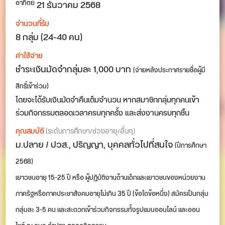
21 ธันวาคม 2568
อาทิตย์
จำนวนที่รับ
8 กลุ่ม (24-40 คน)
ค่าใช้จ่าย
ชำระเงินมัดจำกลุ่มละ 1,000 บาท
(จ่ายหลังประกาศรายชื่อผู้มี
สิทธิ์เข้าร่วม)
โดยจะได้รับเงินมัดจำคืนเต็มจำนวน หากสมาชิกกลุ่มทุกคนเข้า
ร่วมกิจกรรมตลอดเวลาครบทุกครั้ง และส่งงานครบทุกชิ้น
คุณสมบัติ
(ระดับการศึกษา/ช่วงอายุ/อื่นๆ)
ม.ปลาย / ปวส., ปริญญา, บุคคลทั่วไปที่สนใจ
(ปีการศึกษา
2568)
เยาวชนอายุ 15-25 ปี หรือ ผู้ปฏิบัติงานด้านเด็กและเยาวชนของหน่วยงาน
ภาครัฐหรือภาคประชาสังคมอายุไม่เกิน 35 ปี (ข้อใดข้อหนึ่ง) สมัครเป็นกลุ่ม
กลุ่มละ 3-5 คน และสะดวกเข้าร่วมกิจกรรมทั้งรูปแบบออนไลน์ และออน