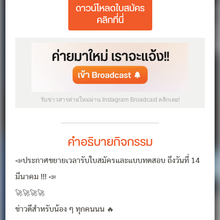
ดาวน์โหลดใบสมัคร
คลิกที่นี่
รับข่าวสารค่ายใหม่ผ่าน Instagram Broadcast คลิกเลย!
คำอธิบายกิจกรรม
📣ประกาศขยายเวลารับใบสมัครและแบบทดสอบ ถึงวันที่ 14
มีนาคม !!! 📣
🚀🚀🚀🚀
ข่าวดีสำหรับน้อง ๆ ทุกคนนน 🔥