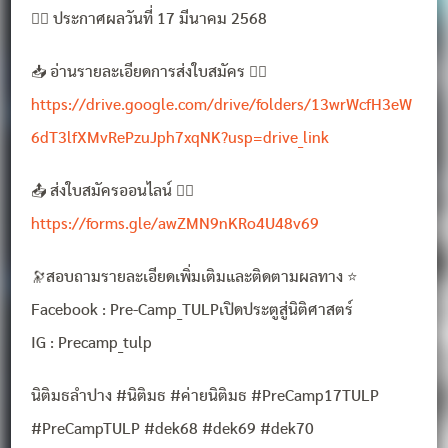
👉🏼 ประกาศผลวันที่ 17 มีนาคม 2568
📥 อ่านรายละเอียดการส่งใบสมัคร 👉🏻
https://drive.google.com/drive/folders/13wrWcfH3eW
6dT3lfXMvRePzuJph7xqNK?usp=drive_link
📤 ส่งใบสมัครออนไลน์ 👉🏻
https://forms.gle/awZMN9nKRo4U48v69
🔭สอบถามรายละเอียดเพิ่มเติมและติดตามผลทาง ⭐️
Facebook : Pre-Camp_TULPเปิดประตูสู่นิติศาสตร์
IG : Precamp_tulp
นิติมธลำปาง #นิติมธ #ค่ายนิติมธ #PreCamp17TULP
#PreCampTULP #dek68 #dek69 #dek70