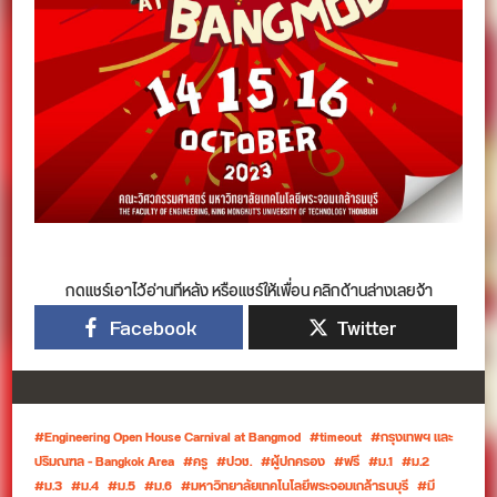
กดแชร์เอาไว้อ่านทีหลัง หรือแชร์ให้เพื่อน คลิกด้านล่างเลยจ้า
Facebook
Twitter
Engineering Open House Carnival at Bangmod
timeout
กรุงเทพฯ และ
ปริมณฑล - Bangkok Area
ครู
ปวช.
ผู้ปกครอง
ฟรี
ม.1
ม.2
ม.3
ม.4
ม.5
ม.6
มหาวิทยาลัยเทคโนโลยีพระจอมเกล้าธนบุรี
มี