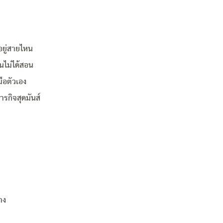
าอยู่สายไหน
ยนไม่ได้สอน
ือตัวเอง
รกิจสุดมันส์
b
าง