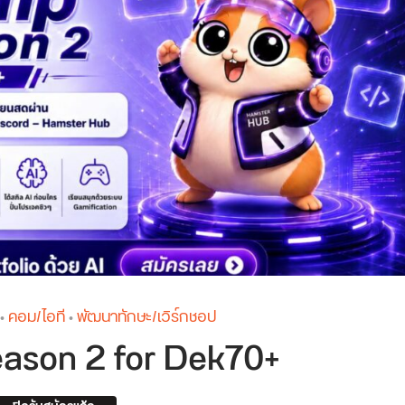
คอม/ไอที
พัฒนาทักษะ/เวิร์กชอป
•
•
ason 2 for Dek70+