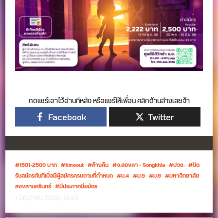
กดแชร์เอาไว้อ่านทีหลัง หรือแชร์ให้เพื่อน คลิกด้านล่างเลยจ้า
Facebook
Twitter
1501-2500 บาท
timeout
ค้างคืน
จ.สงขลา - Songkhla
ปวช.
ปิด
รับสมัครทันทีเมื่อมีผู้สมัครครบตามที่กำหนด
ม.4
ม.5
ม.6
มหาวิทยาลัย
สงขลานครินทร์
มีประกาศนียบัตร
1 มิถุนายน 2026, 19:25