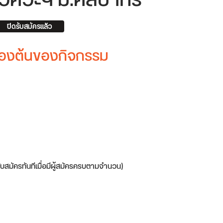
 วิศวะฯ ม.ศิลปากร
ปิดรับสมัครแล้ว
บื้องต้นของกิจกรรม
รับสมัครทันทีเมื่อมีผู้สมัครครบตามจำนวน)