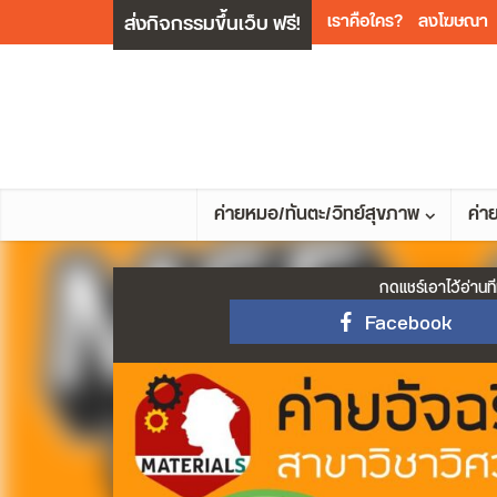
ส่งกิจกรรมขึ้นเว็บ ฟรี!
เราคือใคร?
ลงโฆษณา
ค่ายหมอ/ทันตะ/วิทย์สุขภาพ
ค่า
กดแชร์เอาไว้อ่านที
Facebook