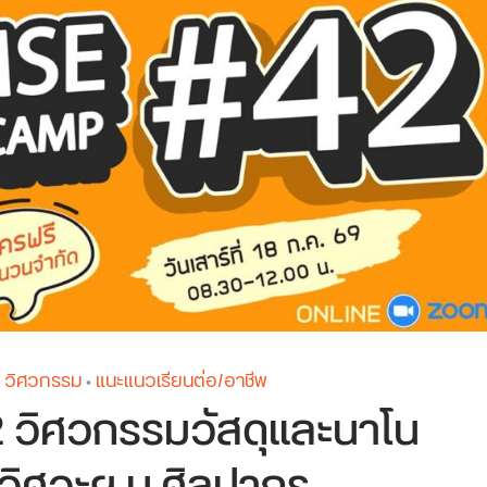
วิศวกรรม
แนะแนวเรียนต่อ/อาชีพ
•
ิศวกรรมวัสดุและนาโน