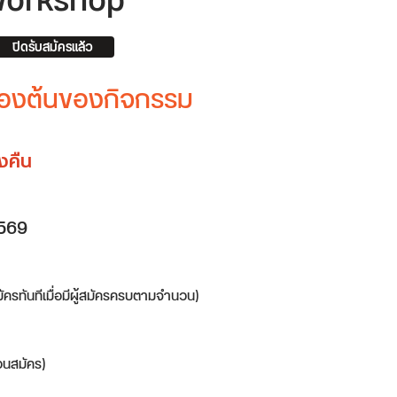
orkshop
ปิดรับสมัครแล้ว
บื้องต้นของกิจกรรม
างคืน
2569
มัครทันทีเมื่อมีผู้สมัครครบตามจำนวน)
อนสมัคร)