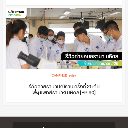
CAMPHUB review
รีวิวค่ายรามาปณิธาน ครั้งที่ 25 กับ
พี่ๆ แพทย์รามาฯ มหิดล [EP.90]