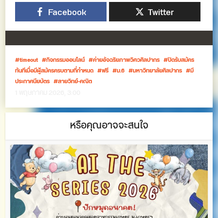
Facebook
Twitter
timeout
กิจกรรมออนไลน์
ค่ายอัจฉริยภาพวิศวศิลปากร
ปิดรับสมัคร
ทันทีเมื่อมีผู้สมัครครบตามที่กำหนด
ฟรี
ม.6
มหาวิทยาลัยศิลปากร
มี
ประกาศนียบัตร
สายวิทย์-คณิต
1 พฤษภาคม 2026, 3:00
หรือคุณอาจจะสนใจ