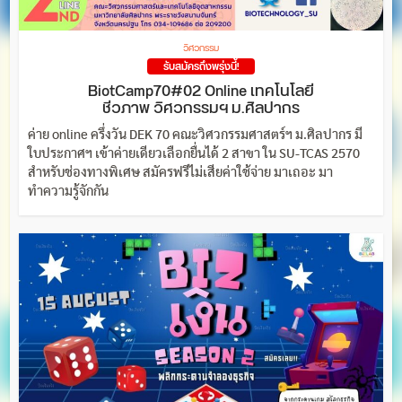
วิศวกรรม
รับสมัครถึงพรุ่งนี้!
BiotCamp70#02 Online เทคโนโลยี
ชีวภาพ วิศวกรรมฯ ม.ศิลปากร
ค่าย online ครึ่งวัน DEK 70 คณะวิศวกรรมศาสตร์ฯ ม.ศิลปากร มี
ใบประกาศฯ เข้าค่ายเดียวเลือกยื่นได้ 2 สาขา ใน SU-TCAS 2570
สำหรับช่องทางพิเศษ สมัครฟรีไม่เสียค่าใช้จ่าย มาเถอะ มา
ทำความรู้จักกัน